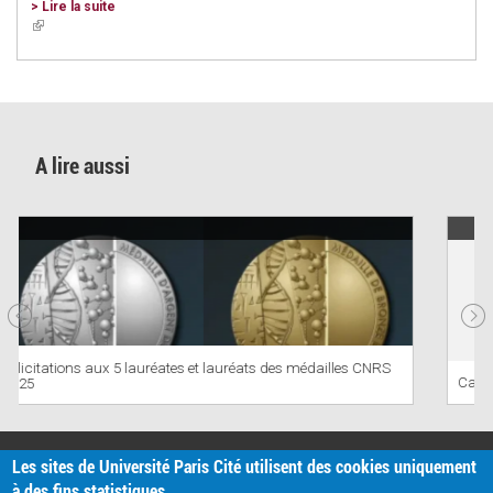
> Lire la suite
(link
is
external)
A lire aussi
Café Bibliothèque n°60
PRATIQUE
Les sites de Université Paris Cité utilisent des cookies uniquement
Plan d'accès
à des fins statistiques.