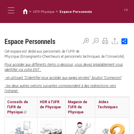
Usted
Pasar
al
está
FR
>
>
UFR Physique
Espace Personnels
contenido
aquí
Toggle
principal
navigation
Espace Personnels
Sh
Cet espace est dédié aux personnels de l'UFR de
Physique (Enseignants-Chercheurs et personnels techniques de l'Université).
Pour accéder aux différents items ci-dessous, vous devez préalablement vous
identifier via votre ENT :
- en utilisant "S'identifier pour accéder aux pages privées", bouton "Connexion"
- les deux autres options suivantes correspondent à des redirections vers
l'intranet.
Conseils de
HDR à l'UFR
Magasin de
Aides
l'UFR de
de Physique
l'UFR de
Techniques
Physique
(link
Physique
is
external)