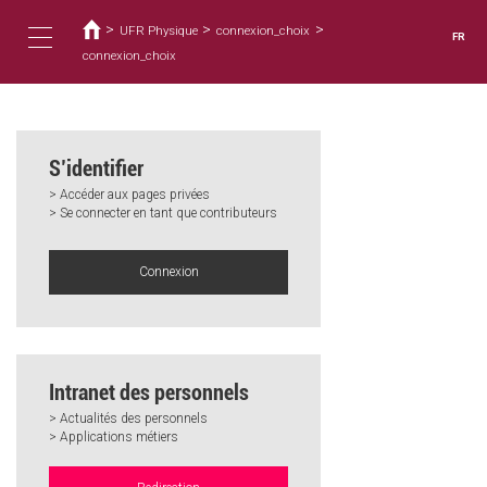
Vous
Aller
au
>
>
>
êtes
UFR Physique
connexion_choix
FR
contenu
ici
connexion_choix
Toggle
principal
navigation
S’identifier
> Accéder aux pages privées
> Se connecter en tant que contributeurs
Connexion
Intranet des personnels
> Actualités des personnels
> Applications métiers