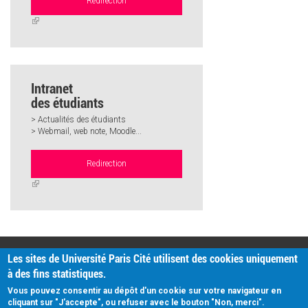
Redirection
(link
is
external)
Intranet
des étudiants
> Actualités des étudiants
> Webmail, web note, Moodle...
Redirection
(link
is
external)
PRATIQUE
Les sites de Université Paris Cité utilisent des cookies uniquement
Plan d'accès
à des fins statistiques.
Intranet
Mentions légales
Vous pouvez consentir au dépôt d'un cookie sur votre navigateur en
Données personnelles
cliquant sur "J'accepte", ou refuser avec le bouton "Non, merci".