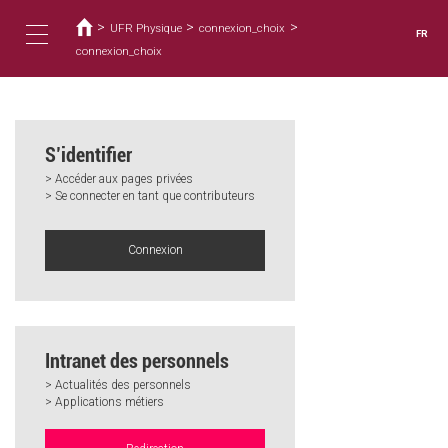
Vous
Aller
au
>
>
>
êtes
UFR Physique
connexion_choix
FR
contenu
ici
connexion_choix
Toggle
principal
navigation
S’identifier
> Accéder aux pages privées
> Se connecter en tant que contributeurs
Connexion
Intranet des personnels
> Actualités des personnels
> Applications métiers