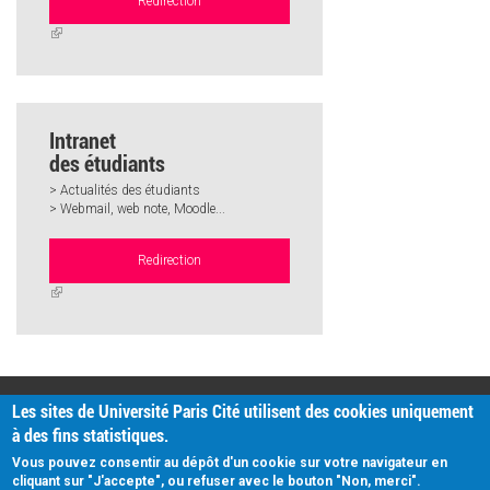
Redirection
(link
is
external)
Intranet
des étudiants
> Actualités des étudiants
> Webmail, web note, Moodle...
Redirection
(link
is
external)
PRATIQUE
Les sites de Université Paris Cité utilisent des cookies uniquement
Plan d'accès
à des fins statistiques.
Intranet
Mentions légales
Vous pouvez consentir au dépôt d'un cookie sur votre navigateur en
Données personnelles
cliquant sur "J'accepte", ou refuser avec le bouton "Non, merci".