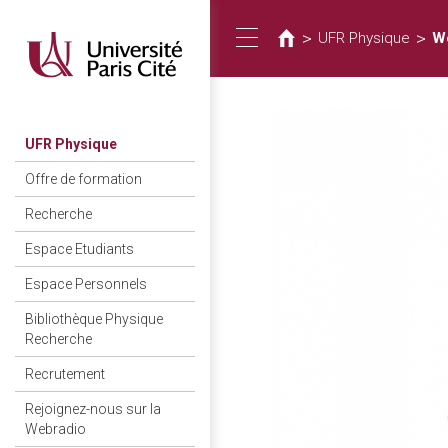
Usted
Pasar
al
está
>
>
UFR Physique
We
Toggle
contenido
aquí
principal
navigation
UFR Physique
Offre de formation
Recherche
Espace Etudiants
Espace Personnels
Bibliothèque Physique
Recherche
Recrutement
Rejoignez-nous sur la
Webradio