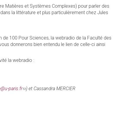
oire Matières et Systèmes Complexes) pour parler des
 dans la littérature et plus particulièrement chez Jules
in de 100 Pour Sciences, la webradio de la Faculté des
vous donnerons bien entendu le lien de celle-ci ainsi
ité la webradio :
@u-paris.fr
(link
) et Cassandra MERCIER
sends
e-
mail)