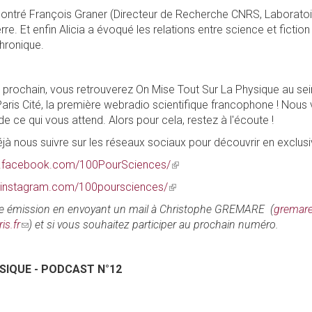
ncontré François Graner (Directeur de Recherche CNRS, Laborat
rre. Et enfin Alicia a évoqué les relations entre science et fiction
hronique.
s prochain, vous retrouverez On Mise Tout Sur La Physique au se
Paris Cité, la première webradio scientifique francophone ! Nous 
de ce qui vous attend. Alors pour cela, restez à l'écoute !
à nous suivre sur les réseaux sociaux pour découvrir en exclusiv
w.facebook.com/100PourSciences/
(link
is
.instagram.com/100poursciences/
(link
external)
is
te émission en envoyant un mail à Christophe GREMARE (
gremare
external)
is.fr
(link
) et si vous souhaitez participer au prochain numéro.
sends
e-
SIQUE - PODCAST N°12
mail)