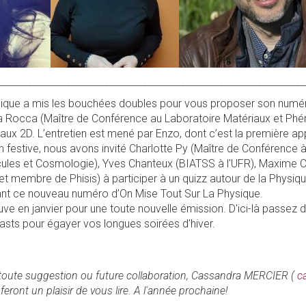
________________________________________________________________
ique a mis les bouchées doubles pour vous proposer son numéro 
la Rocca (Maître de Conférence au Laboratoire Matériaux et Ph
aux 2D. L’entretien est mené par Enzo, dont c’est la première ap
çon festive, nous avons invité Charlotte Py (Maître de Conférenc
cules et Cosmologie), Yves Chanteux (BIATSS à l'UFR), Maxime C
 et membre de Phisis) à participer à un quizz autour de la Physi
ant ce nouveau numéro d’On Mise Tout Sur La Physique.
ve en janvier pour une toute nouvelle émission. D'ici-là passez d
sts pour égayer vos longues soirées d'hiver.
oute suggestion ou future collaboration, Cassandra MERCIER (
c
 feront un plaisir de vous lire. A l'année prochaine!
s