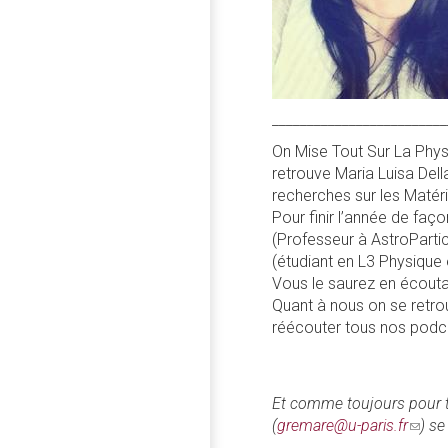
_________________________
On Mise Tout Sur La Phys
retrouve Maria Luisa Del
recherches sur les Matéri
Pour finir l’année de fa
(Professeur à AstroParti
(étudiant en L3 Physique
Vous le saurez en écout
Quant à nous on se retrou
réécouter tous nos podca
Et comme toujours pour t
(
gremare@u-paris.fr
(link
) se
send