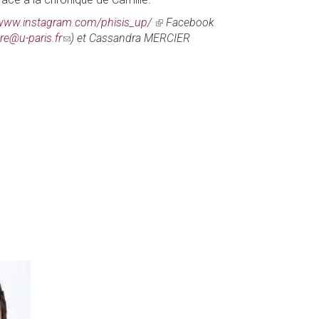
/www.instagram.com/phisis_up/
(link
Facebook
e@u-paris.fr
(link
) et Cassandra MERCIER
is
sends
external)
e-
mail)