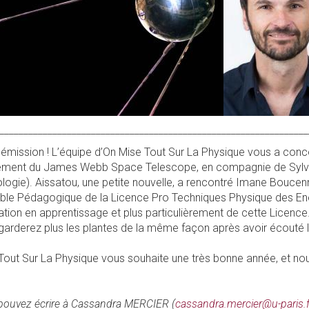
________________________________________________________________
e émission ! L’équipe d’On Mise Tout Sur La Physique vous a c
ncement du James Webb Space Telescope, en compagnie de Sylvai
logie). Aissatou, une petite nouvelle, a rencontré Imane Bouce
le Pédagogique de la Licence Pro Techniques Physique des Ene
tion en apprentissage et plus particulièrement de cette Licence.
garderez plus les plantes de la même façon après avoir écouté l
 Tout Sur La Physique vous souhaite une très bonne année, et no
ouvez écrire à Cassandra MERCIER (
cassandra.mercier@u-paris.f