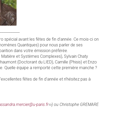
___________
spécial avant les fêtes de fin d’année. Ce mois-ci on
énomènes Quantiques) pour nous parler de ses
parition dans votre émission préférée.
e à Matière et Systèmes Complexes), Sylvain Chaty
haumont (Doctorant du LIED), Camille (Phisis) et Enzo
que. Quelle équipe a remporté cette première manche ?
'excellentes fêtes de fin d'année et n’hésitez pas à
assandra.mercier@u-paris.fr
(link
) ou Christophe GREMARE
sends
e-