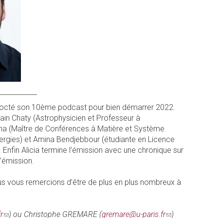
___________
oncocté son 10ème podcast pour bien démarrer 2022.
n Chaty (Astrophysicien et Professeur à
nna (Maître de Conférences à Matière et Système
rgies) et Amina Bendjebbour (étudiante en Licence
 Enfin Alicia termine l’émission avec une chronique sur
’émission.
us vous remercions d’être de plus en plus nombreux à
r
(link
) ou Christophe GREMARE (
gremare@u-paris.fr
(link
)