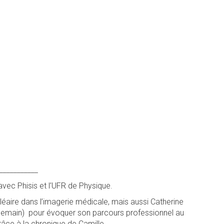
___________
vec Phisis et l’UFR de Physique.
éaire dans l’imagerie médicale, mais aussi Catherine
 Demain) pour évoquer son parcours professionnel au
râce à la chronique de Camille.