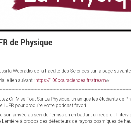
UFR de Physique
-----------------------------------------------------------------------------------------
ssi la Webradio de la Faculté des Sciences sur la page suivante
ia le lien suivant :
https://100poursciences.fr/stream
(link
is
-----------------------------------------------------------------------------------------
external)
tez On Mise Tout Sur La Physique, un an que les étudiants de Ph
e l’UFR pour produire votre podcast favori.
 son arrivée au sein de l’émission en battant un record : l’interv
Anne Lemière à propos des détecteurs de rayons cosmiques de h