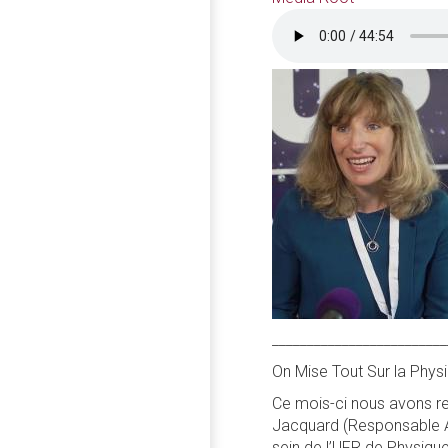
_________________________
On Mise Tout Sur la Phys
Ce mois-ci nous avons re
Jacquard (Responsable Ad
sein de l’UFR de Physique