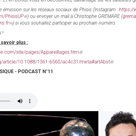
e émission sur les réseaux sociaux de Phisis (Instagram :
https:/
om/PhisisUP
(link
) ou envoyer un mail à Christophe GREMARE (
gremar
is.fr
(link
) si vous souhaitez participer au prochain numéro.
is
sends
external)
 !
e-
savoir plus :
mail)
ite.com/site/pages/Appareillages.htm
(link
is
org/article/10.1088/1361-6560/ac4c31/meta#artAbst
(link
external)
is
SIQUE - PODCAST N°11
external)