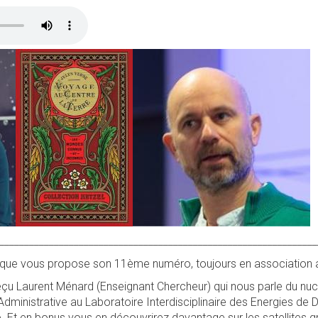
________________________________________________________________
ique vous propose son 11ème numéro, toujours en association a
çu Laurent Ménard (Enseignant Chercheur) qui nous parle du nucl
ministrative au Laboratoire Interdisciplinaire des Energies de
. Et en bonus vous en découvrirez davantage sur les satellites g