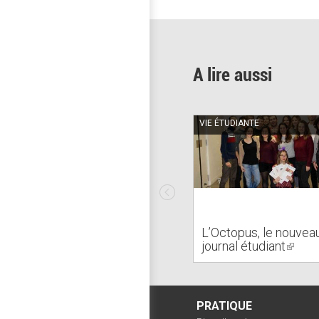
mail)
A lire aussi
VIE ÉTUDIANTE
L’Octopus, le nouvea
journal étudiant
(link
is
extern
PRATIQUE