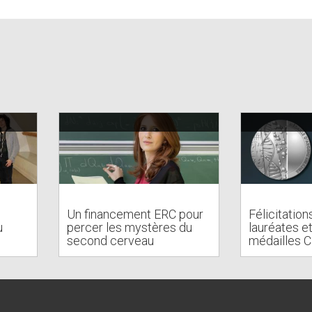
Un financement ERC pour
Félicitation
u
percer les mystères du
lauréates e
second cerveau
médailles 
al)