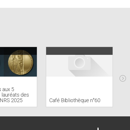
s aux 5
t lauréats des
CNRS 2025
Café Bibliothèque n°60
Ca