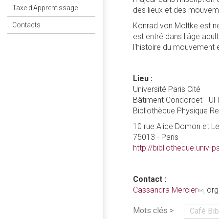
Taxe d'Apprentissage
des lieux et des mouveme
Konrad von Moltke est né 
Contacts
est entré dans l'âge adu
l'histoire du mouvement e
Lieu :
Université Paris Cité
Bâtiment Condorcet - UF
Bibliothèque Physique R
10 rue Alice Domon et L
75013 - Paris
http://bibliotheque.univ-pa
Contact :
Cassandra Mercier
(link
, or
sends
Mots clés >
Café Bib
e-