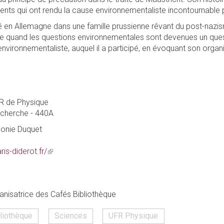
nts qui ont rendu la cause environnementaliste incontournable p
en Allemagne dans une famille prussienne rêvant du post-nazisme.
lte quand les questions environnementales sont devenues un que
nvironnementaliste, auquel il a participé, en évoquant son organi
R de Physique
echerche - 440A
eonie Duquet
ris-diderot.fr/
(link
is
external)
ganisatrice des Cafés Bibliothèque
liothèque
Sciences
UFR Physique