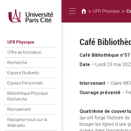
Usted
Pasar
al
está
>
>
UFR Physique
Ca
Toggle
contenido
aquí
principal
navigation
Café Bibliothè
UFR Physique
Offre de formation
Café Bibliothèque n°57
Recherche
Date
– Lundi 23 mai 2022
Espace Etudiants
Intervenant
– Claire WE
Espace Personnels
Ouvrage présenté
– Pe
Bibliothèque Physique
Recherche
Recrutement
Quatrième de couvert
qui ont forgé l'histoire d
Rejoignez-nous sur la
bouger les lignes d une 
Webradio
majeur dans l'inscription