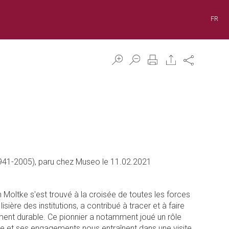
FR
Share
(1941-2005), paru chez Museo le 11.02.2021
Moltke s'est trouvé à la croisée de toutes les forces
isière des institutions, a contribué à tracer et à faire
ent durable. Ce pionnier a notamment joué un rôle
oire et ses engagements nous entraînent dans une visite