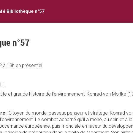
fé Bibliothèque n°57
que n°57
 à 13h en présentiel
ILL
tite et grande histoire de l’environnement, Konrad von Moltke 
ure
: Citoyen du monde, passeur, penseur et stratège, Konrad von 
e l'environnement. Le combat acharné qu'il a mené, au sein et à la l
gouvernance européenne, puis mondiale en faveur du développem
 du principe de précaution dans le traité de Maastricht. Son hist