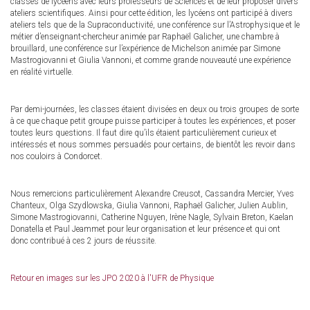
classes de lycéens avec leurs professeurs de Sciences et de leur proposer divers
ateliers scientifiques. Ainsi pour cette édition, les lycéens ont participé à divers
ateliers tels que de la Supraconductivité, une conférence sur l’Astrophysique et le
métier d’enseignant-chercheur animée par Raphaël Galicher, une chambre à
brouillard, une conférence sur l’expérience de Michelson animée par Simone
Mastrogiovanni et Giulia Vannoni, et comme grande nouveauté une expérience
en réalité virtuelle.
Par demi-journées, les classes étaient divisées en deux ou trois groupes de sorte
à ce que chaque petit groupe puisse participer à toutes les expériences, et poser
toutes leurs questions. Il faut dire qu’ils étaient particulièrement curieux et
intéressés et nous sommes persuadés pour certains, de bientôt les revoir dans
nos couloirs à Condorcet.
Nous remercions particulièrement Alexandre Creusot, Cassandra Mercier, Yves
Chanteux, Olga Szydlowska, Giulia Vannoni, Raphaël Galicher, Julien Aublin,
Simone Mastrogiovanni, Catherine Nguyen, Irène Nagle, Sylvain Breton, Kaelan
Donatella et Paul Jeammet pour leur organisation et leur présence et qui ont
donc contribué à ces 2 jours de réussite.
Retour en images sur les JPO 2020 à l'UFR de Physique