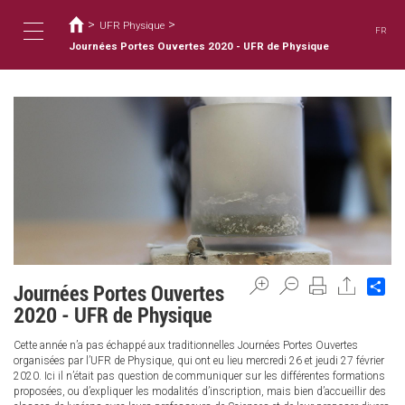
Usted
Pasar
al
>
>
está
UFR Physique
FR
contenido
aquí
Journées Portes Ouvertes 2020 - UFR de Physique
Toggle
principal
navigation
Sh
Journées Portes Ouvertes
2020 - UFR de Physique
Cette année n’a pas échappé aux traditionnelles Journées Portes Ouvertes
organisées par l’UFR de Physique, qui ont eu lieu mercredi 26 et jeudi 27 février
2020. Ici il n’était pas question de communiquer sur les différentes formations
proposées, ou d’expliquer les modalités d’inscription, mais bien d’accueillir des