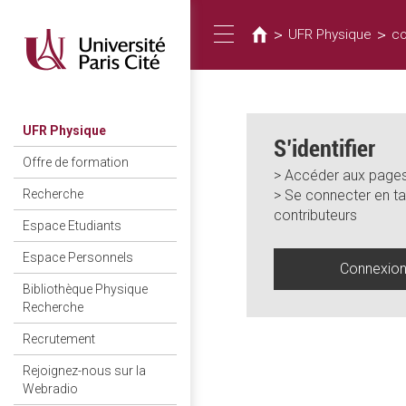
Vous
Aller
au
êtes
>
>
UFR Physique
co
Toggle
contenu
ici
principal
navigation
UFR Physique
S’identifier
Offre de formation
> Accéder aux pages
> Se connecter en ta
Recherche
contributeurs
Espace Etudiants
Espace Personnels
Connexio
Bibliothèque Physique
Recherche
Recrutement
Rejoignez-nous sur la
Webradio