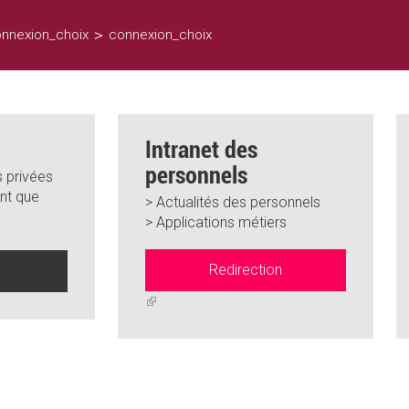
>
nnexion_choix
connexion_choix
Intranet des
personnels
 privées
nt que
> Actualités des personnels
> Applications métiers
Redirection
n
(link
is
external)