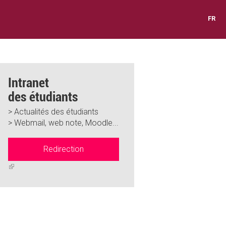
FR
Intranet
des étudiants
> Actualités des étudiants
> Webmail, web note, Moodle...
Redirection
(link
is
external)