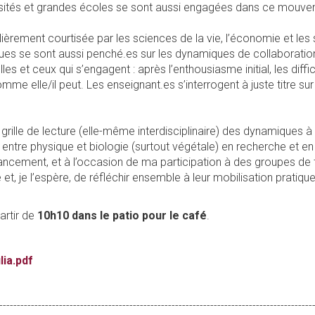
versités et grandes écoles se sont aussi engagées dans ce mou
lièrement courtisée par les sciences de la vie, l’économie et les
es se sont aussi penché.es sur les dynamiques de collaborations
les et ceux qui s’engagent : après l’enthousiasme initial, les dif
me elle/il peut. Les enseignant.es s’interrogent à juste titre sur 
ille de lecture (elle-même interdisciplinaire) des dynamiques à 
ce entre physique et biologie (surtout végétale) en recherche e
ement, et à l’occasion de ma participation à des groupes de trava
et, je l’espère, de réfléchir ensemble à leur mobilisation pratiqu
artir de
10h10 dans le patio pour le café
.
ia.pdf
-----------------------------------------------------------------------------------------