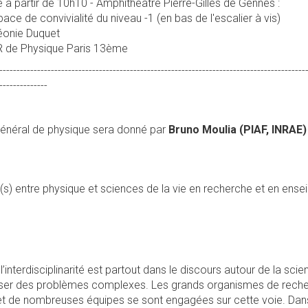
à partir de 10h10 - Amphithéâtre Pierre-Gilles de Gennes :
ce de convivialité du niveau -1 (en bas de l'escalier à vis)
éonie Duquet
UFR de Physique Paris 13ème
-----------------------------------------------------------------------------------------
--------------
général de physique sera donné par
Bruno Moulia (PIAF, INRAE)
é(s) entre physique et sciences de la vie en recherche et en ens
’interdisciplinarité est partout dans le discours autour de la sc
esser des problèmes complexes. Les grands organismes de recher
et de nombreuses équipes se sont engagées sur cette voie. Dans 