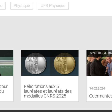
re
Physique
UFR Physique
OVNIS DE LA PA
pour
Félicitations aux 5
14.02.2024
du
lauréates et lauréats des
médailles CNRS 2025
Guermante