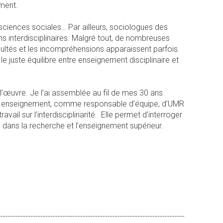
vement.
 sciences sociales… Par ailleurs, sociologues des
 interdisciplinaires. Malgré tout, de nombreuses
ficultés et les incompréhensions apparaissent parfois.
le juste équilibre entre enseignement disciplinaire et
l’œuvre. Je l’ai assemblée au fil de mes 30 ans
t en enseignement, comme responsable d’équipe, d’UMR
il sur l’interdisciplinarité. Elle permet d’interroger
e dans la recherche et l’enseignement supérieur.
---------------------------------------------------------------------------