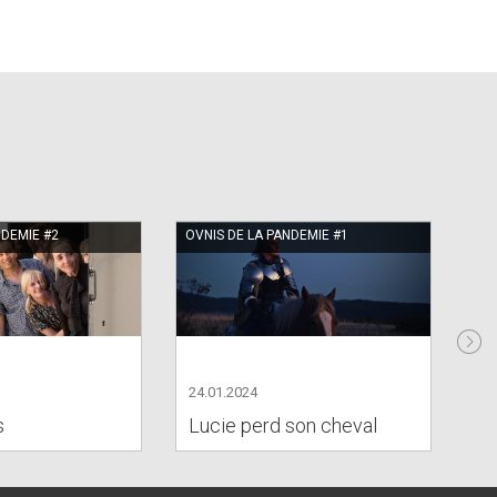
NDEMIE #2
OVNIS DE LA PANDEMIE #1
16
20
An
24.01.2024
an
s
Lucie perd son cheval
tr