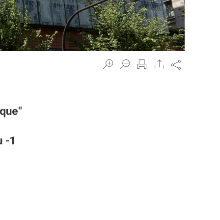
Share
ique"
u -1