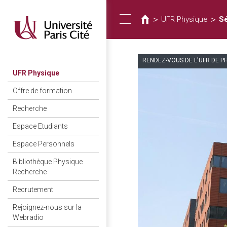
您
移
至
在
>
>
UFR Physique
Sé
Toggle
主
這
內
裡
容
RENDEZ-VOUS DE L'UFR DE P
navigation
UFR Physique
Offre de formation
Recherche
Espace Etudiants
Espace Personnels
Bibliothèque Physique
Recherche
Recrutement
Rejoignez-nous sur la
Webradio