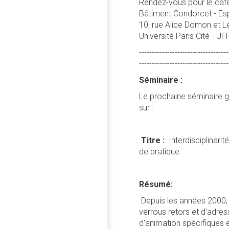
Rendez-vous pour le café 
Bâtiment Condorcet - Espa
10, rue Alice Domon et L
Université Paris Cité - 
-----------------------------------
-----------------------------------
Séminaire :
Le prochaine séminaire 
sur :
Titre :
Interdisciplinarit
de pratique
Résumé:
Depuis les années 2000, l
verrous retors et d’adr
d’animation spécifiques 