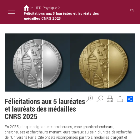
您
移
>
>
至
UFR Physique
在
FR
主
Félicitations aux 5 lauréates et lauréats des
這
Toggle
內
médailles CNRS 2025
裡
容
navigation
Sh
Félicitations aux 5 lauréates
et lauréats des médailles
CNRS 2025
En 2025, cinq enseignantes-chercheuses, enseignants-chercheurs,
chercheuses et chercheurs menant leurs travaux au sein d’unités de recherche
de l’Université Paris Cité ont été récompensés par trois médailles d’argent et