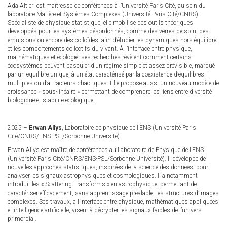
Ada Altieri est maîtresse de conférences à l’Université Paris Cité, au sein du
laboratoire Matière et Systèmes Complexes (Université Paris Cité/CNRS).
Spécialiste de physique statistique, elle mobilise des outils théoriques
développés pour les systèmes désordonnés, comme des verres de spin, des
émulsions ou encore des colloïdes, afin d’étudier les dynamiques hors équilibre
et les comportements collectifs du vivant. À l’interface entre physique,
mathématiques et écologie, ses recherches révèlent comment certains
écosystèmes peuvent basculer d’un régime simple et assez prévisible, marqué
par un équilibre unique, à un état caractérisé par la coexistence d’équilibres
multiples ou d’attracteurs chaotiques. Elle propose aussi un nouveau modèle de
croissance « sous-linéaire » permettant de comprendre les liens entre diversité
biologique et stabilité écologique.
2025 –
Erwan Allys
, Laboratoire de physique de l’ENS (Université Paris
Cité/CNRS/ENS-PSL/Sorbonne Université).
Erwan Allys est maître de conférences au Laboratoire de Physique de l’ENS
(Université Paris Cité/CNRS/ENS-PSL/Sorbonne Université). Il développe de
nouvelles approches statistiques, inspirées de la science des données, pour
analyser les signaux astrophysiques et cosmologiques. Il a notamment
introduit les « Scattering Transforms » en astrophysique, permettant de
caractériser efficacement, sans apprentissage préalable, les structures d’images
complexes. Ses travaux, à l’interface entre physique, mathématiques appliquées
et intelligence artificielle, visent à décrypter les signaux faibles de l’univers
primordial.