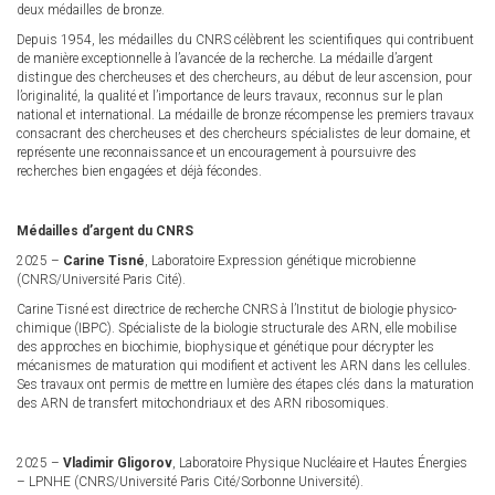
deux médailles de bronze.
Depuis 1954, les médailles du CNRS célèbrent les scientifiques qui contribuent
de manière exceptionnelle à l’avancée de la recherche. La médaille d’argent
distingue des chercheuses et des chercheurs, au début de leur ascension, pour
l’originalité, la qualité et l’importance de leurs travaux, reconnus sur le plan
national et international. La médaille de bronze récompense les premiers travaux
consacrant des chercheuses et des chercheurs spécialistes de leur domaine, et
représente une reconnaissance et un encouragement à poursuivre des
recherches bien engagées et déjà fécondes.
Médailles d’argent du CNRS
2025 –
Carine Tisné
, Laboratoire Expression génétique microbienne
(CNRS/Université Paris Cité).
Carine Tisné est directrice de recherche CNRS à l’Institut de biologie physico-
chimique (IBPC). Spécialiste de la biologie structurale des ARN, elle mobilise
des approches en biochimie, biophysique et génétique pour décrypter les
mécanismes de maturation qui modifient et activent les ARN dans les cellules.
Ses travaux ont permis de mettre en lumière des étapes clés dans la maturation
des ARN de transfert mitochondriaux et des ARN ribosomiques.
2025 –
Vladimir Gligorov
, Laboratoire Physique Nucléaire et Hautes Énergies
– LPNHE (CNRS/Université Paris Cité/Sorbonne Université).