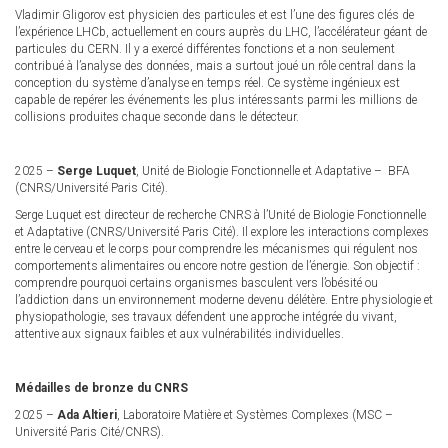
Vladimir Gligorov est physicien des particules et est l’une des figures clés de
l’expérience LHCb, actuellement en cours auprès du LHC, l’accélérateur géant de
particules du CERN. Il y a exercé différentes fonctions et a non seulement
contribué à l’analyse des données, mais a surtout joué un rôle central dans la
conception du système d’analyse en temps réel. Ce système ingénieux est
capable de repérer les événements les plus intéressants parmi les millions de
collisions produites chaque seconde dans le détecteur.
2025 –
Serge Luquet
, Unité de Biologie Fonctionnelle et Adaptative – BFA
(CNRS/Université Paris Cité).
Serge Luquet est directeur de recherche CNRS à l’Unité de Biologie Fonctionnelle
et Adaptative (CNRS/Université Paris Cité). Il explore les interactions complexes
entre le cerveau et le corps pour comprendre les mécanismes qui régulent nos
comportements alimentaires ou encore notre gestion de l’énergie. Son objectif :
comprendre pourquoi certains organismes basculent vers l’obésité ou
l’addiction dans un environnement moderne devenu délétère. Entre physiologie et
physiopathologie, ses travaux défendent une approche intégrée du vivant,
attentive aux signaux faibles et aux vulnérabilités individuelles.
Médailles de bronze du CNRS
2025 –
Ada Altieri
, Laboratoire Matière et Systèmes Complexes (MSC –
Université Paris Cité/CNRS).