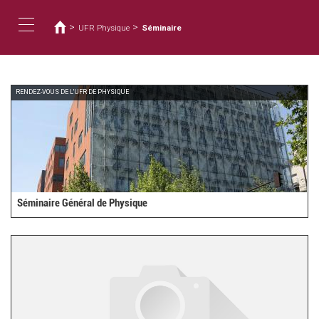
您
移
至
在
>
>
UFR Physique
Séminaire
主
這
Toggle
內
裡
容
navigation
RENDEZ-VOUS DE L'UFR DE PHYSIQUE
Séminaire Général de Physique