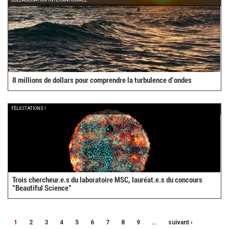
COLLABORATION INTERNATIONALE
8 millions de dollars pour comprendre la turbulence d’ondes
FÉLICITATIONS !
Trois chercheur.e.s du laboratoire MSC, lauréat.e.s du concours
"Beautiful Science"
1
2
3
4
5
6
7
8
9
…
suivant ›