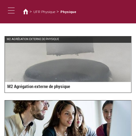
您
移
至
在
>
>
UFR Physique
Physique
主
這
Toggle
內
裡
容
navigation
M2 AGRÉGATION EXTERNE DE PHYSIQUE
M2 Agrégation externe de physique