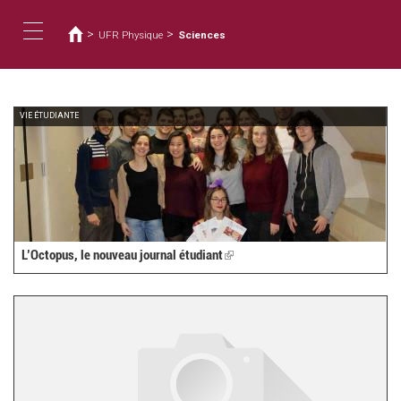
Usted
Pasar
al
está
>
>
UFR Physique
Sciences
contenido
aquí
Toggle
principal
navigation
VIE ÉTUDIANTE
L’Octopus, le nouveau journal étudiant
(link
is
external)