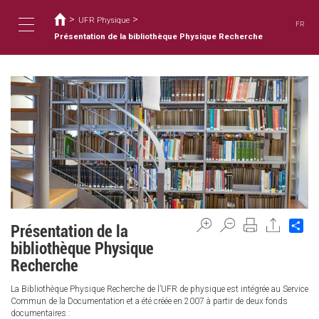
Usted
Pasar
al
>
>
está
UFR Physique
FR
contenido
aquí
Présentation de la bibliothèque Physique Recherche
Toggle
principal
navigation
Sh
Présentation de la
bibliothèque Physique
Recherche
La Bibliothèque Physique Recherche de l’UFR de physique est intégrée au Service
Commun de la Documentation et a été créée en 2007 à partir de deux fonds
documentaires :