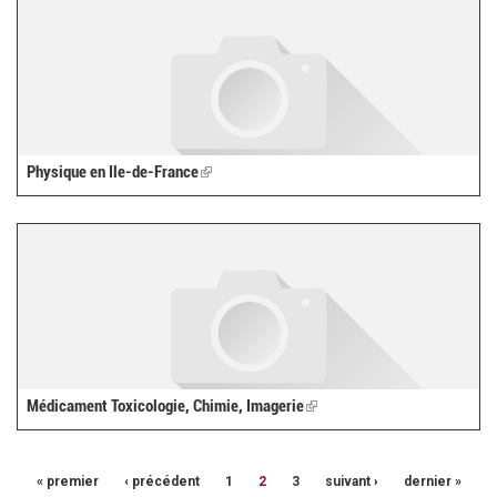
Physique en Ile-de-France
(link
is
external)
Médicament Toxicologie, Chimie, Imagerie
(link
is
external)
« premier
‹ précédent
1
2
3
suivant ›
dernier »