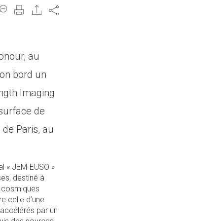
Share
onour, au
son bord un
ength Imaging
surface de
 de Paris, au
al « JEM-EUSO »
ses, destiné à
ns cosmiques
e celle d’une
 accélérés par un