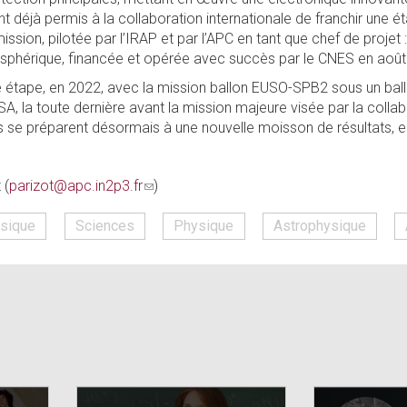
t déjà permis à la collaboration internationale de franchir une é
ssion, pilotée par l’IRAP et par l’APC en tant que chef de projet 
tosphérique, financée et opérée avec succès par le CNES en aoû
e étape, en 2022, avec la mission ballon EUSO-SPB2 sous un bal
A, la toute dernière avant la mission majeure visée par la colla
es se préparent désormais à une nouvelle moisson de résultats, en 
 (
parizot@apc.in2p3.fr
(link
)
sends
sique
Sciences
Physique
Astrophysique
e-
mail)