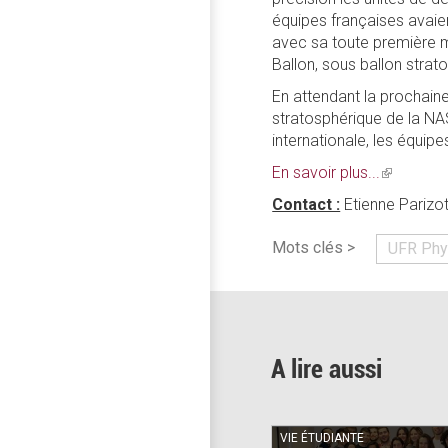
équipes françaises avaien
avec sa toute première mi
Ballon, sous ballon stra
En attendant la prochain
stratosphérique de la NAS
internationale, les équip
En savoir plus...
(link
is
Contact :
Etienne Parizot
external)
Mots clés >
UFR Phy
A lire aussi
VIE ÉTUDIANTE