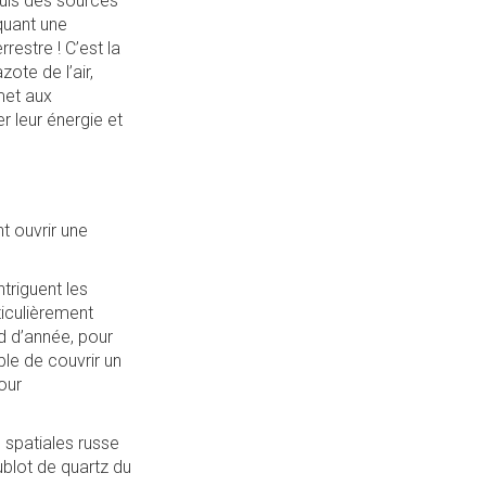
uis des sources
quant une
estre ! C’est la
ote de l’air,
met aux
r leur énergie et
t ouvrir une
triguent les
ticulièrement
rd d’année, pour
ible de couvrir un
our
s spatiales russe
ublot de quartz du