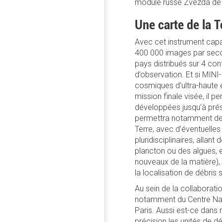
module russe Zvezda de l
Une carte de la 
Avec cet instrument cap
400 000 images par seco
pays distribués sur 4 con
d’observation. Et si MIN
cosmiques d’ultra-haute é
mission finale visée, il 
développées jusqu’à pré
permettra notamment de ré
Terre, avec d’éventuelles 
pluridisciplinaires, alla
plancton ou des algues, e
nouveaux de la matière)
la localisation de débris 
Au sein de la collaborat
notamment du Centre Nati
Paris. Aussi est-ce dan
précision les unités de d