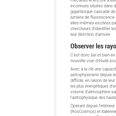
mécanisme encore à éluc
inconnues situées dans d’
gigantesque cascade de p
lumière de fluorescence g
elles-mêmes excitées par
chercheurs d’identifier l
leur direction d’arrivée.
Observer les ray
C’est donc bel et bien en
nouvelle voie d’étude po
Avec à la clé une capacit
astrophysiciens depuis le
difficile, en raison de le
les plus énergétiques d’en
volume d’atmosphère sans
l’astrophysique des haute
Opérant depuis l’intérieur
(RosCosmos) et italienne