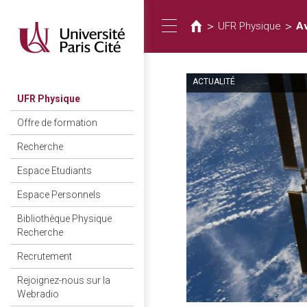
Usted
Pasar
al
está
>
>
UFR Physique
Av
Toggle
contenido
aquí
principal
ACTUALITÉ
navigation
UFR Physique
Offre de formation
Recherche
Espace Etudiants
Espace Personnels
Bibliothèque Physique
Recherche
Recrutement
Rejoignez-nous sur la
Webradio