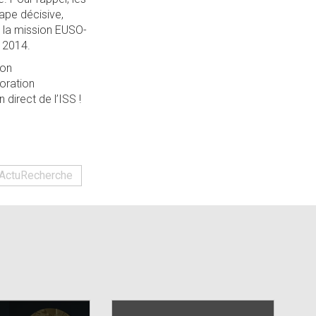
tape décisive,
: la mission EUSO-
t 2014.
lon
boration
direct de l’ISS !
ActuRecherche