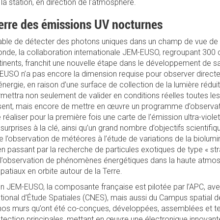
a station, en direction de l’atmosphère.
Terre des émissions UV nocturnes
able de détecter des photons uniques dans un champ de vue de 
nde, la collaboration internationale JEM-EUSO, regroupant 300 
tinents, franchit une nouvelle étape dans le développement de sa
I-EUSO n’a pas encore la dimension requise pour observer direct
nergie, en raison d’une surface de collection de la lumière réduit
permettra non seulement de valider en conditions réelles toutes le
sent, mais encore de mettre en œuvre un programme d’observati
aliser pour la première fois une carte de l’émission ultra-viole
surprises à la clé, ainsi qu’un grand nombre d’objectifs scientifiq
nt de l’observation de météores à l’étude de variations de la biolu
n passant par la recherche de particules exotiques de type « str
, l’observation de phénomènes énergétiques dans la haute atmo
spatiaux en orbite autour de la Terre.
ion JEM-EUSO, la composante française est pilotée par l’APC, ave
onal d’Étude Spatiales (CNES), mais aussi du Campus spatial de 
s nos murs qu’ont été co-conçues, développées, assemblées et t
étection principales, mettant en œuvre une électronique innovante