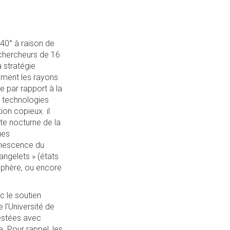
40° à raison de
chercheurs de 16
 stratégie
ement les rayons
e par rapport à la
s technologies
on copieux. il
tte nocturne de la
ues
minescence du
angelets » (états
sphère, ou encore
c le soutien
l’Université de
estées avec
. Pour rappel, les