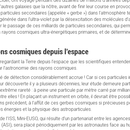
ider, ont voyagé pendant des dizaines de millions d’années dep
autres galaxies que la nôtre, avant de finir leur course en provo
articules secondaires (appelée « gerbe ») dans l’atmosphère terr
énérée dans l’ultra-violet par la désexcitation des molécules d’az
 le passage de ces milliards de particules secondaires, qui per
es rayons cosmiques ultra-énergétiques primaires, et de détermine
ons cosmiques depuis l’espace
 regardant la Terre depuis l’espace que les scientifiques entenden
ur l’astronomie des rayons cosmiques.
é de détection considérablement accrue ! Car si ces particules in
ur découverte il y a plusieurs décennies, leur étude demeure par
ur extrême rareté : à peine une particule par mètre carré par millia
tre elles ! En plaçant un instrument en orbite, il devrait être poss
 précédent, à l’affût de ces gerbes cosmiques si précieuses p
s énergies et la physique des astroparticules.
 de l’ISS, Mini-EUSO, qui résulte d’un partenariat entre les agence
 (ASI), sera placé périodiquement par les astronautes face au h