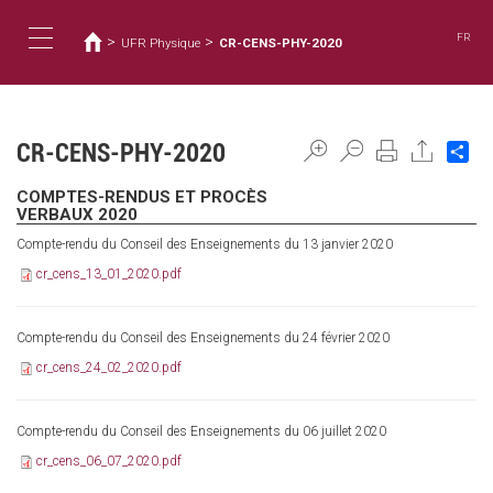
Usted
Pasar
al
está
FR
>
>
UFR Physique
CR-CENS-PHY-2020
contenido
aquí
Toggle
principal
navigation
CR-CENS-PHY-2020
Sh
COMPTES-RENDUS ET PROCÈS
VERBAUX 2020
Compte-rendu du Conseil des Enseignements du 13 janvier 2020
cr_cens_13_01_2020.pdf
Compte-rendu du Conseil des Enseignements du 24 février 2020
cr_cens_24_02_2020.pdf
Compte-rendu du Conseil des Enseignements du 06 juillet 2020
cr_cens_06_07_2020.pdf