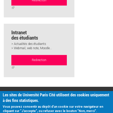
Redirection
(link
is
external)
Intranet
des étudiants
> Actualités des étudiants
> Webmail, web note, Moodle...
Redirection
(link
is
external)
PRATIQUE
Les sites de Université Paris Cité utilisent des cookies uniquement
Plan d'accès
à des fins statistiques.
Intranet
Mentions légales
Vous pouvez consentir au dépôt d'un cookie sur votre navigateur en
Données personnelles
cliquant sur "J'accepte", ou refuser avec le bouton "Non, merci".