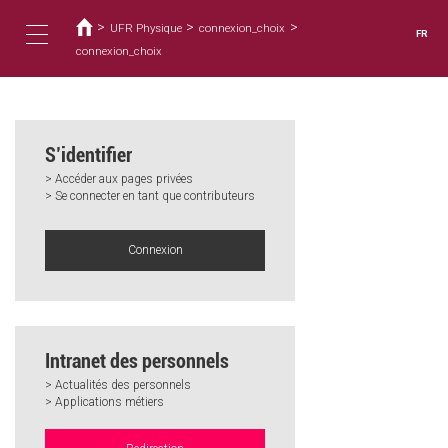
Vous
Aller
au
>
>
>
êtes
UFR Physique
connexion_choix
FR
contenu
ici
connexion_choix
Toggle
principal
navigation
S’identifier
> Accéder aux pages privées
> Se connecter en tant que contributeurs
Connexion
Intranet des personnels
> Actualités des personnels
> Applications métiers