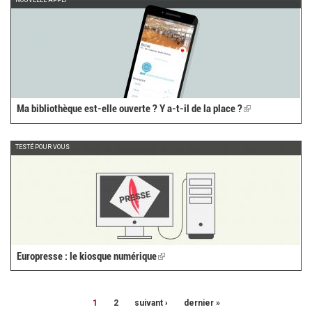
Ma bibliothèque est-elle ouverte ? Y a-t-il de la place ?
(link
is
external)
TESTÉ POUR VOUS
Europresse : le kiosque numérique
(link
is
external)
1
2
suivant ›
dernier »