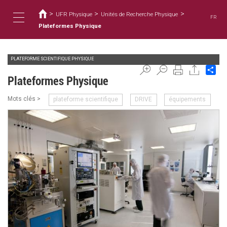
您
移
至
>
>
>
在
UFR Physique
Unités de Recherche Physique
FR
主
這
Plateformes Physique
Toggle
內
裡
容
PLATEFORME SCIENTIFIQUE PHYSIQUE
navigation
Sh
Plateformes Physique
Mots clés >
plateforme scientifique
DRIVE
équipements