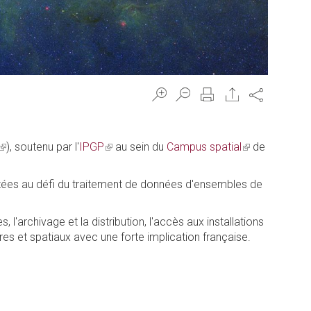
Share
(link
), soutenu par l'
IPGP
(link
au sein du
Campus spatial
(link
de
is
is
is
external)
external)
external)
ntées au défi du traitement de données d'ensembles de
 l'archivage et la distribution, l'accès aux installations
es et spatiaux avec une forte implication française.