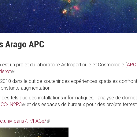
is Arago APC
 est un projet du laboratoire Astroparticule et Cosmologie (
APC
iderot
(link
.
is
 2010 dans le but de soutenir des expériences spatiales confro
external)
onstante augmentation.
ices tels que des installations informatiques, l'analyse de données,
e
CC-IN2P3
(link
et des espaces de bureaux pour des projets terrestr
is
external)
c.univ-paris7.fr/FACe/
(link
is
external)