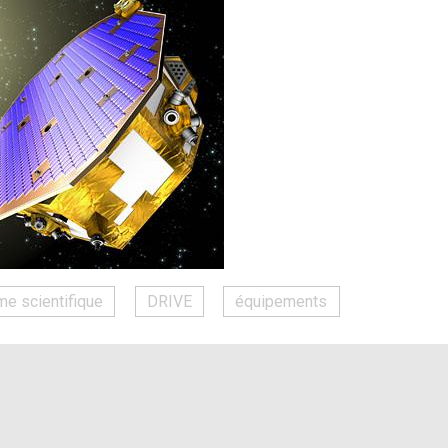
me scientifique
DRIVE
équipements