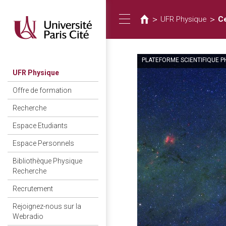
您
移
至
在
>
>
UFR Physique
C
Toggle
主
這
內
裡
容
PLATEFORME SCIENTIFIQUE P
navigation
UFR Physique
Offre de formation
Recherche
Espace Etudiants
Espace Personnels
Bibliothèque Physique
Recherche
Recrutement
Rejoignez-nous sur la
Webradio