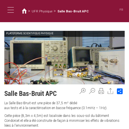
您
移
至
在
FR
>
>
UFR Physique
Salle Bas-Bruit APC
主
這
Toggle
內
裡
容
PLATEFORME SCIENTIFIQUE PHYSIQUE
navigation
Sh
Salle Bas-Bruit APC
La Salle Bas-Bruit est une pièce de 37,5 m² dédié
aux tests et à la caractérisation en basse fréquence (0.1mHz – 1Hz).
Cette pièce (8,3m x 4,5m) est localisée dans les sous-sol du bâtiment
Condorcet et elle a été construite de façon à minimiser les effets de vibrations
liées à l'environnement.