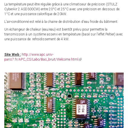
La température peut être régulée grâce à une climatiseur de précision (STULZ
CyberAir 2 ASD300CW) entre 20°C et 25°C avec une précision en dessous de
1°C et une puissance calorifique de 20kW.
L'air-conditionné est relié à la chaine de distribution d'eau froide du bâtiment.
Un échangeur de chaleur (eau/eau) est bientôt prévu pour permettre la
transmission à un système asservi en température (basé sur l'effet Peltier) avec
une puissance de refroidissement de 4 kW.
Site Web :
http://www.apc.univ-
paris7.fr/APC_CS/Labo/Bas_bruit/Welcome.html
(link
is
external)