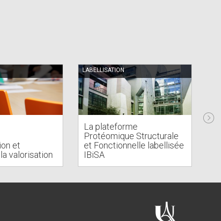
LABELLISATION
APP
La plateforme
Protéomique Structurale
Ac
ion et
et Fonctionnelle labellisée
ét
la valorisation
IBiSA
la