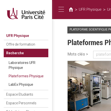
Vous
Aller
au
êtes
>
>
UFR Physique
Un
Toggle
contenu
ici
principal
PLATEFORME SCIENTIFIQUE P
navigation
UFR Physique
Plateformes P
Offre de formation
Recherche
Mots clés >
platefor
Laboratoires UFR
Physique
Plateformes Physique
LabEx Physique
Espace Etudiants
Espace Personnels