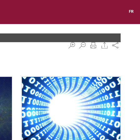
FR
Share