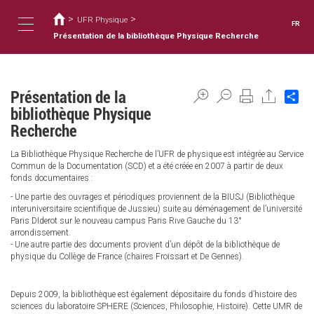
Vous
Aller
au
>
>
êtes
UFR Physique
FR
contenu
ici
Présentation de la bibliothèque Physique Recherche
Toggle
principal
navigation
Présentation de la
Sh
bibliothèque Physique
Recherche
La Bibliothèque Physique Recherche de l’UFR de physique est intégrée au Service
Commun de la Documentation (SCD) et a été créée en 2007 à partir de deux
fonds documentaires :
- Une partie des ouvrages et périodiques proviennent de la BIUSJ (Bibliothèque
interuniversitaire scientifique de Jussieu) suite au déménagement de l’université
Paris DIderot sur le nouveau campus Paris Rive Gauche du 13°
arrondissement.
- Une autre partie des documents provient d’un dépôt de la bibliothèque de
physique du Collège de France (chaires Froissart et De Gennes).
Depuis 2009, la bibliothèque est également dépositaire du fonds d’histoire des
sciences du laboratoire SPHERE (Sciences, Philosophie, Histoire). Cette UMR de