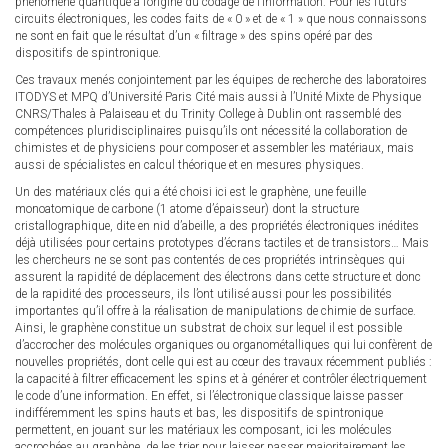
phénomène quantique à l’origine du codage de l’information. Pour les futurs
circuits électroniques, les codes faits de « 0 » et de « 1 » que nous connaissons
ne sont en fait que le résultat d’un « filtrage » des spins opéré par des
dispositifs de spintronique.
Ces travaux menés conjointement par les équipes de recherche des laboratoires
ITODYS et MPQ d’Université Paris Cité mais aussi à l’Unité Mixte de Physique
CNRS/Thales à Palaiseau et du Trinity College à Dublin ont rassemblé des
compétences pluridisciplinaires puisqu’ils ont nécessité la collaboration de
chimistes et de physiciens pour composer et assembler les matériaux, mais
aussi de spécialistes en calcul théorique et en mesures physiques.
Un des matériaux clés qui a été choisi ici est le graphène, une feuille
monoatomique de carbone (1 atome d’épaisseur) dont la structure
cristallographique, dite en nid d’abeille, a des propriétés électroniques inédites
déjà utilisées pour certains prototypes d’écrans tactiles et de transistors… Mais
les chercheurs ne se sont pas contentés de ces propriétés intrinsèques qui
assurent la rapidité de déplacement des électrons dans cette structure et donc
de la rapidité des processeurs, ils l’ont utilisé aussi pour les possibilités
importantes qu’il offre à la réalisation de manipulations de chimie de surface.
Ainsi, le graphène constitue un substrat de choix sur lequel il est possible
d’accrocher des molécules organiques ou organométalliques qui lui confèrent de
nouvelles propriétés, dont celle qui est au cœur des travaux récemment publiés :
la capacité à filtrer efficacement les spins et à générer et contrôler électriquement
le code d’une information. En effet, si l’électronique classique laisse passer
indifféremment les spins hauts et bas, les dispositifs de spintronique
permettent, en jouant sur les matériaux les composant, ici les molécules
accrochées au graphène, de les trier pour laisser passer majoritairement les