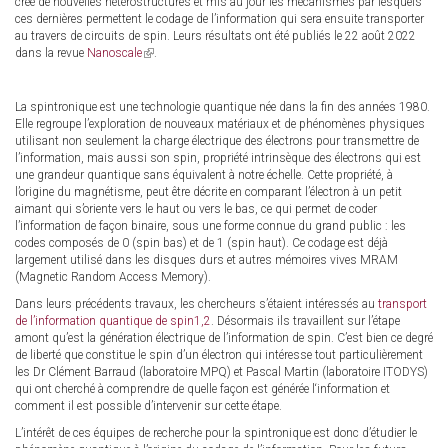
créé de nouvelles hétérostructures et mis au jour les mécanismes par lesquels
ces dernières permettent le codage de l’information qui sera ensuite transporter
au travers de circuits de spin. Leurs résultats ont été publiés le 22 août 2022
dans la revue
Nanoscale
(link
.
is
external)
La spintronique est une technologie quantique née dans la fin des années 1980.
Elle regroupe l’exploration de nouveaux matériaux et de phénomènes physiques
utilisant non seulement la charge électrique des électrons pour transmettre de
l’information, mais aussi son spin, propriété intrinsèque des électrons qui est
une grandeur quantique sans équivalent à notre échelle. Cette propriété, à
l’origine du magnétisme, peut être décrite en comparant l’électron à un petit
aimant qui s’oriente vers le haut ou vers le bas, ce qui permet de coder
l’information de façon binaire, sous une forme connue du grand public : les
codes composés de 0 (spin bas) et de 1 (spin haut). Ce codage est déjà
largement utilisé dans les disques durs et autres mémoires vives MRAM
(Magnetic Random Access Memory).
Dans leurs précédents travaux, les chercheurs s’étaient intéressés au
transport
de l’information quantique de spin1,2
. Désormais ils travaillent sur l’étape
amont qu’est la génération électrique de l’information de spin. C’est bien ce degré
de liberté que constitue le spin d’un électron qui intéresse tout particulièrement
les Dr Clément Barraud (laboratoire MPQ) et Pascal Martin (laboratoire ITODYS)
qui ont cherché à comprendre de quelle façon est générée l‘information et
comment il est possible d’intervenir sur cette étape.
L’intérêt de ces équipes de recherche pour la spintronique est donc d’étudier le