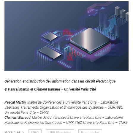
Génération et distribution de l’information dans un circuit électronique
© Pascal Martin et Clément Barraud – Université Paris Cité
Pascal Martin
, Maître de Conférences à Université Paris Cité – Laboratoire
Interfaces Traitements Organisation et DYnamique des Systèmes – UMR7086,
Université Paris Cité – CNRS
Clément Barraud
, Maître de Conférences à Université Paris Cité – Laboratoire
Matériaux et Phénomènes Quantiques – UMR 7162, Université Paris Cité – CNRS
Mots clés >
MPQ
UFR Physique
Recherche