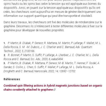
spins hauts ou les spins bas selon la tension qui est appliquée aux bornes du
dispositifs. Ainsi, en jouant sur la tension appliquée aux dispositifs qu’ils ont
créés, les chercheurs sont aujourd’hui en mesure de générer électriquement une
information sur support quantique qui peut être transportée et stockée3.
Dans leurs travaux, les chercheurs ont fixé des molécules de nitrobenzène sur le
graphène. Désormais ils s’intéressent à tester différentes molécules à fixer sur le
graphène pour développer de nouvelles propriétés.
P. Martin, B. Dlubak, P. Seneor, R. Mattana, M. Martin, P. Lafarge, F. Mallet, M. L.
Della Rocca, S. M. ‐M. Dubois, J. C. Charlier and C. Barraud, Adv. Quantum
Technol., 2022, 5, 2100166.
R. Bonnet, P. Martin, S. Suffit, P. Lafarge, A. Lherbier, J. C. Charlier, M. L. Della
Rocca and C. Barraud, Sci. Adv., 2020, 6, eaba5494.
P. Martin, B. Dlubak, R. Mattana, P. Seneor, M.-B. Martin, T. Henner, F. Godel, A.
Sander, S. Collin, L. Chen, S. Suffit, F. Mallet, P. Lafarge, M. L. Della Rocca, A.
Droghetti and C. Barraud, Nanoscale, 2022, 14, 12692–12702.
Références
Combined spin filtering actions in hybrid magnetic junctions based on organic
chains covalently attached to graphene
(link
is
external)