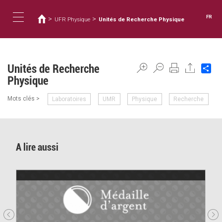
Vous
Aller
au
êtes
FR
>
>
UFR Physique
Unités de Recherche Physique
contenu
ici
Toggle
principal
navigation
Unités de Recherche
Sh
Physique
Mots clés >
Laboratoires
UMR
Physique
Recherche
A lire aussi