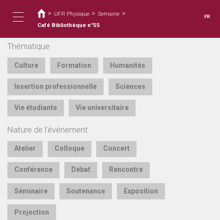
Vous
Aller
au
>
>
>
êtes
UFR Physique
Semaine
FR
contenu
ici
Café Bibliothèque n°55
Toggle
principal
Thématique
navigation
Culture
Formation
Humanités
Insertion professionnelle
Sciences
Vie étudiante
Vie universitaire
Nature de l’événement
Atelier
Colloque
Concert
Conférence
Débat
Rencontre
Séminaire
Soutenance
Exposition
Projection