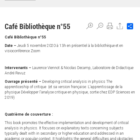
Café Bibliothèque n°55
Sh
Café Bibliothèque n°55
Date –
Jeudi 5 novembre 2020 à 13h en présentiel à la bibliothèque et en
visioconférence Zoom
Intervenants –
Laurence Viennot & Nicolas Decamp, Laboratoire de Didactique
André Revuz
Ouvrage présenté –
Developing critical analysis in physics The
apprenticeship of critique (et sa version française: L'apprentissage de la
physique Développer l'analyse critique en physique, sortie chez EDP Sciences en
2019)
Quatrième de couverture :
This book promotes the effective implementation and development of critical
analysis in physics. It focuses on explanatory texts concerning subjects
typically dealt with in secondary or higher education and addressed in an
academic or popular context. It highlights the general difficulties and obstacles