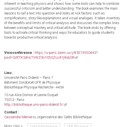
inherent in teaching physics and shows how some tools can help to combine
successful criticism and better understanding. The book examines the main
reasons to call a text into question and looks at risk factors such as
simplifications, story-like explanations and visual analogies. It takes inventory
of the benefits and limits of critical analysis and discusses the complex links
between conceptual mastery and critical attitude. The book ends by offering
tools to activate critical thinking and ways for educators to guide students
towards productive critical analysis.
Visioconférence :
https://u-paris.zoom.us/j/83574550443?
pwd=SzRTK3dHcTVWZ0lvY05SZUJ4Yjl6dz09
(link
is
external)
Lieu :
Université Paris Diderot – Paris 7
Bâtiment Condorcet-UFR de Physique
Bibliothèque Physique Recherche - 440A
10 rue Alice Domon et Leonie Duquet
75013 - Paris
http://bibliotheque.univ-paris-diderot.fr/
(link
is
Contact :
external)
Cassandra Mercier
(link
, organisatrice des Cafés Bibliothèque
sends
Mots clés >
Café Bibliothèque
UFR Physique
e-