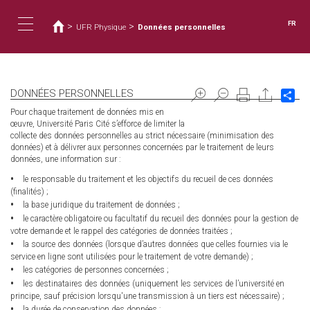
Vous
Aller
au
êtes
FR
>
>
UFR Physique
Données personnelles
contenu
ici
Toggle
principal
navigation
DONNÉES PERSONNELLES
Sh
Pour chaque traitement de données mis en
œuvre, Université Paris Cité s’efforce de limiter la
collecte des données personnelles au strict nécessaire (minimisation des
données) et à délivrer aux personnes concernées par le traitement de leurs
données, une information sur :
le responsable du traitement et les objectifs du recueil de ces données
(finalités) ;
la base juridique du traitement de données ;
le caractère obligatoire ou facultatif du recueil des données pour la gestion de
votre demande et le rappel des catégories de données traitées ;
la source des données (lorsque d’autres données que celles fournies via le
service en ligne sont utilisées pour le traitement de votre demande) ;
les catégories de personnes concernées ;
les destinataires des données (uniquement les services de l’université en
principe, sauf précision lorsqu'une transmission à un tiers est nécessaire) ;
la durée de conservation des données ;