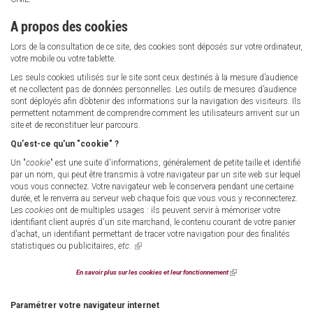
A propos des cookies
Lors de la consultation de ce site, des cookies sont déposés sur votre ordinateur,
votre mobile ou votre tablette.
Les seuls cookies utilisés sur le site sont ceux destinés à la mesure d’audience
et ne collectent pas de données personnelles. Les outils de mesures d’audience
sont déployés afin d’obtenir des informations sur la navigation des visiteurs. Ils
permettent notamment de comprendre comment les utilisateurs arrivent sur un
site et de reconstituer leur parcours.
Qu'est-ce qu'un "cookie" ?
Un "
cookie
" est une suite d'informations, généralement de petite taille et identifié
par un nom, qui peut être transmis à votre navigateur par un site web sur lequel
vous vous connectez. Votre navigateur web le conservera pendant une certaine
durée, et le renverra au serveur web chaque fois que vous vous y re-connecterez.
Les
cookies
ont de multiples usages : ils peuvent servir à mémoriser votre
identifiant client auprès d'un site marchand, le contenu courant de votre panier
d'achat, un identifiant permettant de tracer votre navigation pour des finalités
statistiques ou publicitaires,
etc
.
(link
is
external)
En savoir plus sur les cookies et leur fonctionnement
(link
is
external)
Paramétrer votre navigateur internet