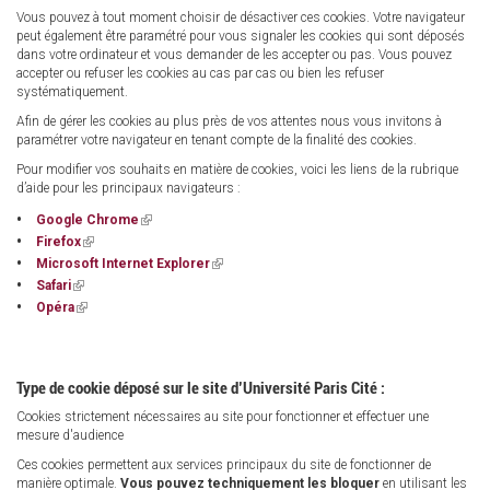
Vous pouvez à tout moment choisir de désactiver ces cookies. Votre navigateur
peut également être paramétré pour vous signaler les cookies qui sont déposés
dans votre ordinateur et vous demander de les accepter ou pas. Vous pouvez
accepter ou refuser les cookies au cas par cas ou bien les refuser
systématiquement.
Afin de gérer les cookies au plus près de vos attentes nous vous invitons à
paramétrer votre navigateur en tenant compte de la finalité des cookies.
Pour modifier vos souhaits en matière de cookies, voici les liens de la rubrique
d’aide pour les principaux navigateurs :
(link
Google Chrome
is
(link
Firefox
external)
is
(link
Microsoft Internet Explorer
external)
is
(link
Safari
external)
is
(link
Opéra
external)
is
external)
Type de cookie déposé sur le site d’Université Paris Cité :
Cookies strictement nécessaires au site pour fonctionner et effectuer une
mesure d'audience
Ces cookies permettent aux services principaux du site de fonctionner de
manière optimale.
Vous pouvez techniquement les bloquer
en utilisant les