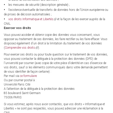
les mesures de sécurité (description générale) ;
l’existence éventuelle de transferts de données hors de l’Union européenne ou
de prises de décision automatisées ;
(link
vos droits Informatique et Libertés
et la façon de les exercer auprès de la
is
CNIL.
external)
Exercer vos droits
Vous pouvez accéder et obtenir copie des données vous concernant, vous
opposer au traitement de ces données, les faire rectifier ou les faire effacer. Vous
disposez également d'un droit à la limitation du traitement de vos données
(
Comprendre vos droits
(link
).
is
Pour exercer ces droits ou pour toute question sur le traitement de vos données,
external)
vous pouvez contacter la déléguée à la protection des données (DPD) de
l'université par courrier (avec copie de votre pièce d’identité en cas d'exercice de
vos droits, sauf si les éléments communiqués dans votre demande permettent
de vous identifier de façon certaine) :
Par mail via
ce formulaire
Ou par courrier postal à :
Université Paris Cité
A l’attention de la déléguée à la protection des données
85 boulevard Saint-Germain
75006 PARIS
Si vous estimez, après nous avoir contactés, que vos droits « Informatique et
Libertés » ne sont pas respectés, vous pouvez adresser une réclamation à la
CNIL.