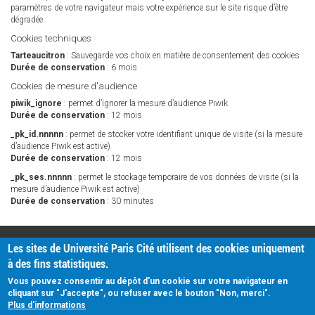
paramètres de votre navigateur mais votre expérience sur le site risque d’être
dégradée.
Cookies techniques
Tarteaucitron
: Sauvegarde vos choix en matière de consentement des cookies
Durée de conservation
: 6 mois
Cookies de mesure d'audience
piwik_ignore
: permet d’ignorer la mesure d’audience Piwik
Durée de conservation
: 12 mois
_pk_id.nnnnn
: permet de stocker votre identifiant unique de visite (si la mesure
d’audience Piwik est active)
Durée de conservation
: 12 mois
_pk_ses.nnnnn
: permet le stockage temporaire de vos données de visite (si la
mesure d’audience Piwik est active)
Durée de conservation
: 30 minutes
PRATIQUE
Les sites de Université Paris Cité utilisent des cookies uniquement
Plan d'accès
à des fins statistiques.
Intranet
Mentions légales
Vous pouvez consentir au dépôt d'un cookie sur votre navigateur en
Données personnelles
cliquant sur "J'accepte", ou refuser avec le bouton "Non, merci".
Plus d'informations