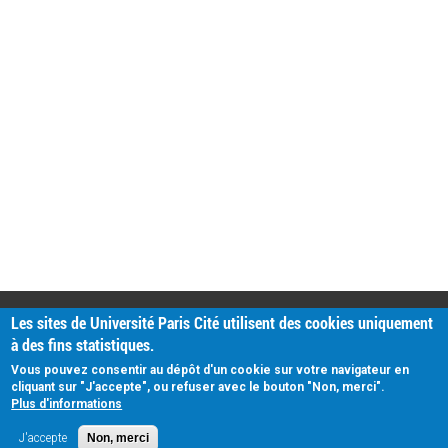
PRATIQUE
Les sites de Université Paris Cité utilisent des cookies uniquement
Plan d'accès
à des fins statistiques.
Intranet
Mentions légales
Vous pouvez consentir au dépôt d'un cookie sur votre navigateur en
Données personnelles
cliquant sur "J'accepte", ou refuser avec le bouton "Non, merci".
Plus d'informations
J'accepte
Non, merci