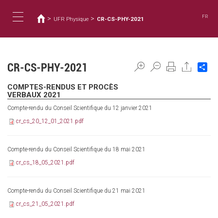
Usted
Pasar
al
está
FR
>
>
UFR Physique
CR-CS-PHY-2021
contenido
aquí
Toggle
principal
navigation
CR-CS-PHY-2021
Sh
COMPTES-RENDUS ET PROCÈS
VERBAUX 2021
Compte-rendu du Conseil Scientifique du 12 janvier 2021
cr_cs_20_12_01_2021.pdf
Compte-rendu du Conseil Scientifique du 18 mai 2021
cr_cs_18_05_2021.pdf
Compte-rendu du Conseil Scientifique du 21 mai 2021
cr_cs_21_05_2021.pdf