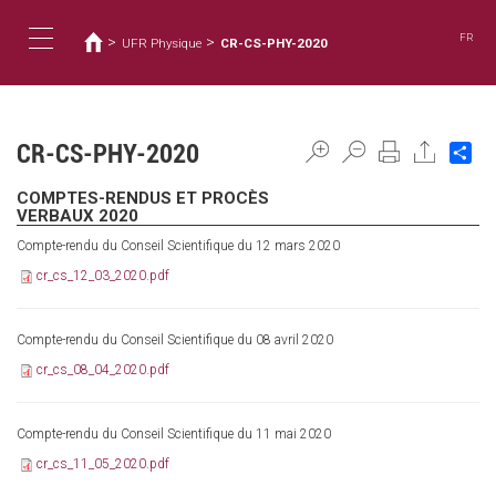
Usted
Pasar
al
está
FR
>
>
UFR Physique
CR-CS-PHY-2020
contenido
aquí
Toggle
principal
navigation
CR-CS-PHY-2020
Sh
COMPTES-RENDUS ET PROCÈS
VERBAUX 2020
Compte-rendu du Conseil Scientifique du 12 mars 2020
cr_cs_12_03_2020.pdf
Compte-rendu du Conseil Scientifique du 08 avril 2020
cr_cs_08_04_2020.pdf
Compte-rendu du Conseil Scientifique du 11 mai 2020
cr_cs_11_05_2020.pdf