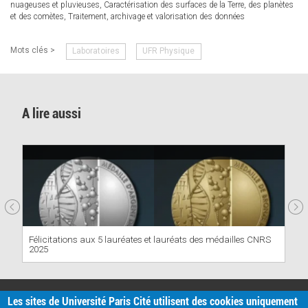
nuageuses et pluvieuses, Caractérisation des surfaces de la Terre, des planètes
et des comètes, Traitement, archivage et valorisation des données
Mots clés >
Laboratoires
UFR Physique
A lire aussi
Félicitations aux 5 lauréates et lauréats des médailles CNRS
2025
PRATIQUE
Les sites de Université Paris Cité utilisent des cookies uniquement
Plan d'accès