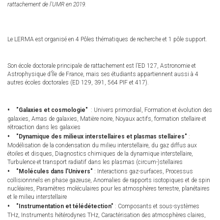
rattachement de l'UMR en 2019.
Le LERMA est organisé en 4 Pôles thématiques de recherche et 1 pôle support.
Son école doctorale principale de rattachement est l’ED 127, Astronomie et
Astrophysique d’Île de France, mais ses étudiants appartiennent aussi à 4
autres écoles doctorales (ED 129, 391, 564 PIF et 417).
"Galaxies et cosmologie"
: Univers primordial, Formation et évolution des
galaxies, Amas de galaxies, Matière noire, Noyaux actifs, formation stellaire et
rétroaction dans les galaxies
"Dynamique des milieux interstellaires et plasmas stellaires"
:
Modélisation de la condensation du milieu interstellaire, du gaz diffus aux
étoiles et disques, Diagnostics chimiques de la dynamique interstellaire,
Turbulence et transport radiatif dans les plasmas (circum-)stellaires
"Molécules dans l’Univers"
: Interactions gaz-surfaces, Processus
collisionnnels en phase gazeuse, Anomalies de rapports isotopiques et de spin
nucléaires, Paramètres moléculaires pour les atmosphères terrestre, planétaires
et le milieu interstellaire
"Instrumentation et télédétection"
: Composants et sous-systèmes
THz, Instruments hétérodynes THz, Caractérisation des atmosphères claires,