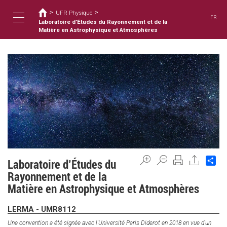
您
移
>
>
至
UFR Physique
在
FR
主
Laboratoire d’Études du Rayonnement et de la
這
Toggle
內
Matière en Astrophysique et Atmosphères
裡
容
navigation
Sh
Laboratoire d’Études du
Rayonnement et de la
Matière en Astrophysique et Atmosphères
LERMA - UMR8112
Une convention a été signée avec l'Université Paris Diderot en 2018 en vue d'un