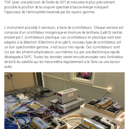
TGF (avec une précision de l’ordre de 30°) et mesurera le plus précisément
possible la position de la coupure spectrale à basse énergie indiquant
l'épaisseur de l'atmosphère traversée par les rayons gamma.
L'instrument possède 3 senseurs, à base de scintillateurs. Chaque senseur est
composé d’un scintillateur inorganique en bromure de lanthane (LaBr3) central,
enserré par 2 scintillateurs plastique. Les scintillateurs en plastique sont bien
adaptés à la détection d'électrons et le LaBr3, nouveau type de scintillateur, est
un bon spectromètre gamma ; il est aussi très rapide. Ces scintillateurs sont
lus par des photomultiplicateurs, eux-mêmes lus par une électronique rapide
développée à l’APC. Toutes les données seront ensuite envoyées vers l’ordinateur
de bord du satellite qui les transmettra régulièrement à la Terre via une liaison
radio.