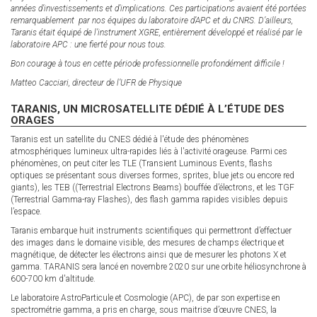
années d’investissements et d’implications. Ces participations avaient été portées
remarquablement par nos équipes du laboratoire d’APC et du CNRS. D’ailleurs,
Taranis était équipé de l’instrument XGRE, entièrement développé et réalisé par le
laboratoire APC : une fierté pour nous tous.
Bon courage à tous en cette période professionnelle profondément difficile !
Matteo Cacciari, directeur de l’UFR de Physique
TARANIS, UN MICROSATELLITE DÉDIÉ À L’ÉTUDE DES
ORAGES
Taranis est un satellite du CNES dédié à l'étude des phénomènes
atmosphériques lumineux ultra-rapides liés à l'activité orageuse. Parmi ces
phénomènes, on peut citer les TLE (Transient Luminous Events, flashs
optiques se présentant sous diverses formes, sprites, blue jets ou encore red
giants), les TEB ((Terrestrial Electrons Beams) bouffée d’électrons, et les TGF
(Terrestrial Gamma-ray Flashes), des flash gamma rapides visibles depuis
l’espace.
Taranis embarque huit instruments scientifiques qui permettront d’effectuer
des images dans le domaine visible, des mesures de champs électrique et
magnétique, de détecter les électrons ainsi que de mesurer les photons X et
gamma. TARANIS sera lancé en novembre 2020 sur une orbite héliosynchrone à
600-700 km d'altitude.
Le laboratoire AstroParticule et Cosmologie (APC), de par son expertise en
spectrométrie gamma, a pris en charge, sous maitrise d’œuvre CNES, la