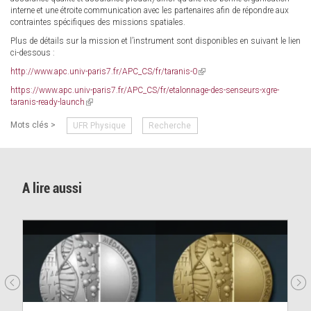
interne et une étroite communication avec les partenaires afin de répondre aux
contraintes spécifiques des missions spatiales.
Plus de détails sur la mission et l’instrument sont disponibles en suivant le lien
ci-dessous :
http://www.apc.univ-paris7.fr/APC_CS/fr/taranis-0
(link
is
https://www.apc.univ-paris7.fr/APC_CS/fr/etalonnage-des-senseurs-xgre-
external)
taranis-ready-launch
(link
is
Mots clés >
UFR Physique
Recherche
external)
A lire aussi