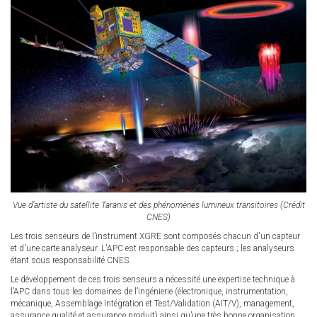
Vue d’artiste du satellite Taranis et des phénomènes lumineux transitoires (Crédit
CNES)
Les trois senseurs de l’instrument XGRE sont composés chacun d'un capteur
et d'une carte analyseur. L'APC est responsable des capteurs ; les analyseurs
étant sous responsabilité CNES.
Le développement de ces trois senseurs a nécessité une expertise technique à
l’APC dans tous les domaines de l’ingénierie (électronique, instrumentation,
mécanique, Assemblage Intégration et Test/Validation (AIT/V), management,
assurance qualité et assurance produit) ainsi qu’une très bonne organisation