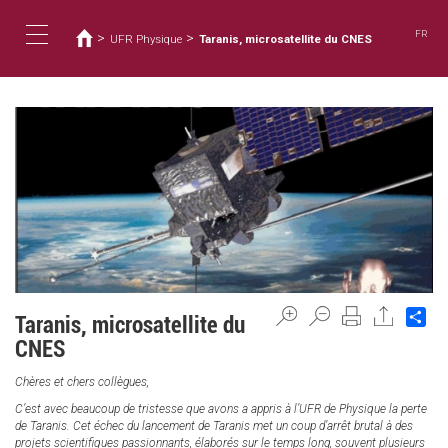
您
移
至
在
FR
>
>
UFR Physique
Taranis, microsatellite du CNES
主
這
Toggle
內
裡
容
navigation
Sh
Taranis, microsatellite du
CNES
Chères et chers collègues,
C’est avec beaucoup de tristesse que avons a appris à l’UFR de Physique la perte
de Taranis. Cet échec du lancement de Taranis met un coup d’arrêt brutal à des
projets scientifiques passionnants, élaborés sur le temps long, souvent plusieurs