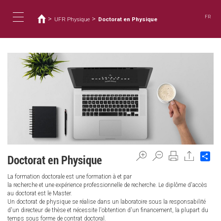
您
移
至
在
FR
>
>
UFR Physique
Doctorat en Physique
主
這
Toggle
內
裡
容
navigation
Sh
Doctorat en Physique
La formation doctorale est une formation à et par
la recherche et une expérience professionnelle de recherche. Le diplôme d'accès
au doctorat est le Master.
Un doctorat de physique se réalise dans un laboratoire sous la responsabilité
d'un directeur de thèse et nécessite l'obtention d'un financement, la plupart du
temps sous forme de contrat doctoral.