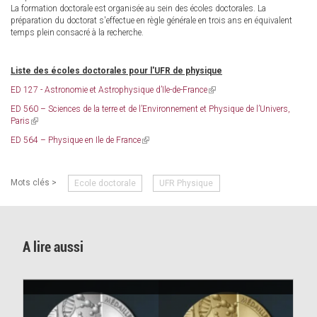
La formation doctorale est organisée au sein des écoles doctorales. La
préparation du doctorat s'effectue en règle générale en trois ans en équivalent
temps plein consacré à la recherche.
Liste des écoles doctorales pour l'UFR de physique
ED 127 - Astronomie et Astrophysique d’Ile-de-France
(link
is
ED 560 – Sciences de la terre et de l’Environnement et Physique de l’Univers,
external)
Paris
(link
is
ED 564 – Physique en Ile de France
(link
external)
is
external)
Mots clés >
Ecole doctorale
UFR Physique
A lire aussi