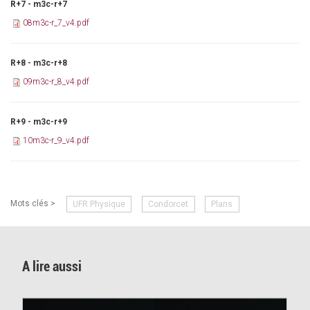
R+7 - m3c-r+7
08m3c-r_7_v4.pdf
R+8 - m3c-r+8
09m3c-r_8_v4.pdf
R+9 - m3c-r+9
10m3c-r_9_v4.pdf
Mots clés >
UFR Physique
Condorcet
Plans
A lire aussi