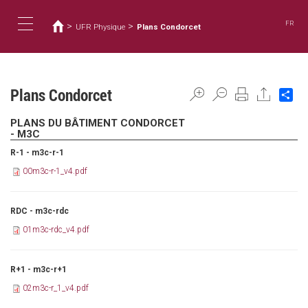
您
移
至
在
FR
>
>
UFR Physique
Plans Condorcet
主
這
Toggle
內
裡
容
navigation
Plans Condorcet
Sh
PLANS DU BÂTIMENT CONDORCET
- M3C
R-1 - m3c-r-1
00m3c-r-1_v4.pdf
RDC - m3c-rdc
01m3c-rdc_v4.pdf
R+1 - m3c-r+1
02m3c-r_1_v4.pdf