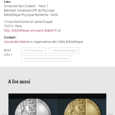
Lieu :
Université Paris Diderot – Paris 7
Bâtiment Condorcet-UFR de Physique
Bibliothèque Physique Recherche - 440A
10 rue Alice Domon et Leonie Duquet
75013 - Paris
http://bibliotheque.univ-paris-diderot.fr/
(link
is
Contact :
external)
Cassandra Mercier
(link
, organisatrice des Cafés Bibliothèque
sends
Mots
UFR Physique
Café Bibliothèque
e-
clés >
mail)
Sciences humaines et sociales
A lire aussi