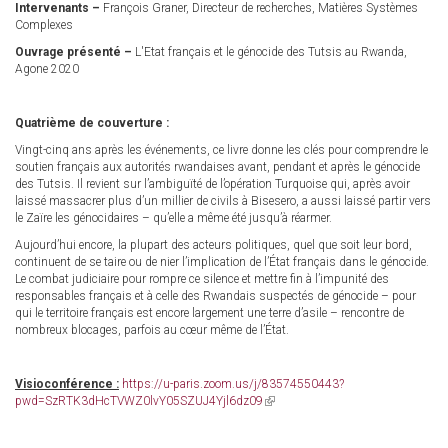
Intervenants –
François Graner, Directeur de recherches, Matières Systèmes
Complexes
Ouvrage présenté –
L'Etat français et le génocide des Tutsis au Rwanda,
Agone 2020
Quatrième de couverture :
Vingt-cinq ans après les événements, ce livre donne les clés pour comprendre le
soutien français aux autorités rwandaises avant, pendant et après le génocide
des Tutsis. Il revient sur l’ambiguïté de l’opération Turquoise qui, après avoir
laissé massacrer plus d’un millier de civils à Bisesero, a aussi laissé partir vers
le Zaïre les génocidaires – qu’elle a même été jusqu’à réarmer.
Aujourd’hui encore, la plupart des acteurs politiques, quel que soit leur bord,
continuent de se taire ou de nier l’implication de l’État français dans le génocide.
Le combat judiciaire pour rompre ce silence et mettre fin à l’impunité des
responsables français et à celle des Rwandais suspectés de génocide – pour
qui le territoire français est encore largement une terre d’asile – rencontre de
nombreux blocages, parfois au cœur même de l’État.
Visioconférence :
https://u-paris.zoom.us/j/83574550443?
pwd=SzRTK3dHcTVWZ0lvY05SZUJ4Yjl6dz09
(link
is
external)