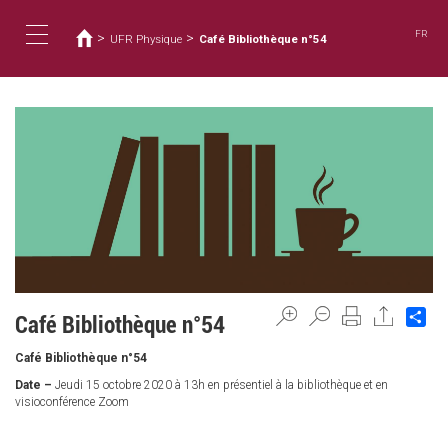
您
移
至
在
FR
>
>
UFR Physique
Café Bibliothèque n°54
主
這
Toggle
內
裡
容
navigation
Sh
Café Bibliothèque n°54
Café Bibliothèque n°54
Date –
Jeudi 15 octobre 2020 à 13h en présentiel à la bibliothèque et en
visioconférence Zoom