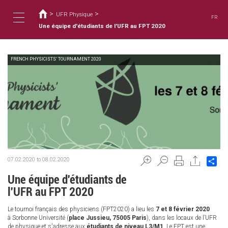
您
移
至
>
>
在
UFR Physique
FR
主
這
Une équipe d'étudiants de l'UFR au FPT 2020
Toggle
內
裡
容
FRENCH PHYSICISTS’ TOURNAMENT 2020
navigation
Sh
07.02.2020
to
08.02.2020
Une équipe d'étudiants de
l'UFR au FPT 2020
Le tournoi français des physiciens (FPT2020) a lieu les
7 et 8 février 2020
à Sorbonne Université (
place Jussieu, 75005 Paris
), dans les locaux de l’UFR
de physique et s'adresse aux
étudiants de niveau L3/M1
. Le FPT est une