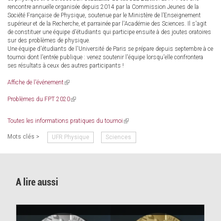
rencontre annuelle organisée depuis 2014 par la Commission Jeunes de la
Société Française de Physique, soutenue par le Ministère de l’Enseignement
supérieur et de la Recherche, et parrainée par l'Académie des Sciences. Il s'agit
de constituer une équipe d'étudiants qui participe ensuite à des joutes oratoires
sur des problèmes de physique.
Une équipe d'étudiants de l'Université de Paris se prépare depuis septembre à ce
tournoi dont l'entrée publique : venez soutenir l'équipe lorsqu'elle confrontera
ses résultats à ceux des autres participants !
Affiche de l'événement
(link
is
Problèmes du FPT 2020
external)
(link
is
external)
Toutes les informations pratiques du tournoi
(link
is
Mots clés >
UFR Physique
Sciences
external)
A lire aussi