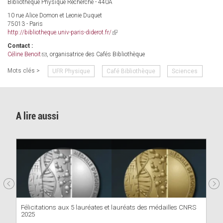
Bibliothèque Physique Recherche - 440A
10 rue Alice Domon et Leonie Duquet
75013 - Paris
http://bibliotheque.univ-paris-diderot.fr/
(link
is
Contact :
external)
Céline Benoit
(link
, organisatrice des Cafés Bibliothèque
sends
Mots clés >
UFR Physique
Café Bibliothèque
Sciences
e-
mail)
A lire aussi
Félicitations aux 5 lauréates et lauréats des médailles CNRS
2025