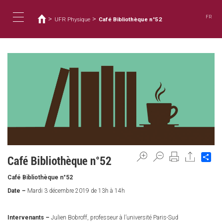
您
移
至
在
FR
>
>
UFR Physique
Café Bibliothèque n°52
主
這
Toggle
內
裡
容
navigation
Sh
Café Bibliothèque n°52
Café Bibliothèque n°52
Date –
Mardi 3 décembre 2019 de 13h à 14h
Intervenants –
Julien Bobroff, professeur à l’université Paris-Sud