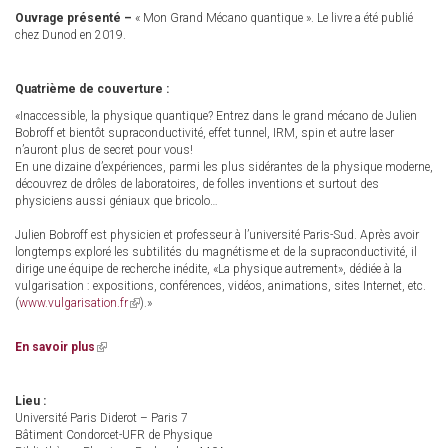
Ouvrage présenté –
« Mon Grand Mécano quantique ». Le livre a été publié
chez Dunod en 2019.
Quatrième de couverture :
«Inaccessible, la physique quantique? Entrez dans le grand mécano de Julien
Bobroff et bientôt supraconductivité, effet tunnel, IRM, spin et autre laser
n’auront plus de secret pour vous!
En une dizaine d’expériences, parmi les plus sidérantes de la physique moderne,
découvrez de drôles de laboratoires, de folles inventions et surtout des
physiciens aussi géniaux que bricolo…
Julien Bobroff est physicien et professeur à l’université Paris-Sud. Après avoir
longtemps exploré les subtilités du magnétisme et de la supraconductivité, il
dirige une équipe de recherche inédite, «La physique autrement», dédiée à la
vulgarisation : expositions, conférences, vidéos, animations, sites Internet, etc.
(
www.vulgarisation.fr
(link
).»
is
external)
En savoir plus
(link
is
external)
Lieu :
Université Paris Diderot – Paris 7
Bâtiment Condorcet-UFR de Physique