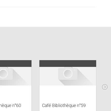
[W
thèque n°60
Café Bibliothèque n°59
Q