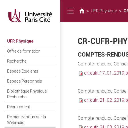
您
移
至
在
>
>
UFR Physique
C
Toggle
主
這
內
裡
容
navigation
CR-CUFR-PHY
UFR Physique
Offre de formation
COMPTES-RENDUS
Recherche
Compte-rendu du Conseil
Espace Etudiants
cr_cufr_17_01_2019.p
Espace Personnels
Compte-rendu du Conseil
Bibliothèque Physique
Recherche
cr_cufr_21_02_2019.p
Recrutement
Rejoignez-nous sur la
Compte-rendu du Conseil
Webradio
cr_cufr_21_03_2019.p