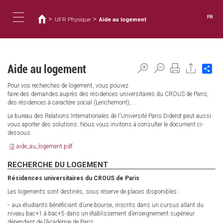
Vous
Aller
au
êtes
FR
>
>
UFR Physique
Aide au logement
contenu
ici
Toggle
principal
navigation
Aide au logement
Sh
Pour vos recherches de logement, vous pouvez
faire des demandes auprès des résidences universitaires du CROUS de Paris,
des résidences à caractère social (Lerichemont), ...
Le bureau des Relations Internationales de l'Université Paris Diderot peut aussi
vous aporter des solutions. Nous vous invitons à consulter le document ci-
dessous.
aide_au_logement.pdf
RECHERCHE DU LOGEMENT
Résidences universitaires du CROUS de Paris
Les logements sont destinés, sous réserve de places disponibles :
- aux étudiants bénéficiant d’une bourse, inscrits dans un cursus allant du
niveau bac+1 à bac+5 dans un établissement d’enseignement supérieur
dépendant de l’Académie de Paris