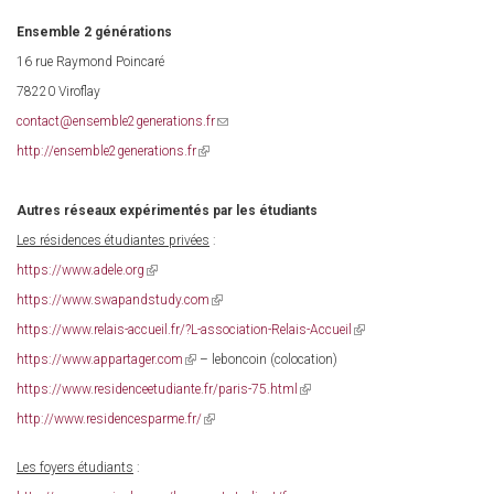
external)
Ensemble 2 générations
16 rue Raymond Poincaré
78220 Viroflay
contact@ensemble2generations.fr
(link
sends
http://ensemble2generations.fr
(link
e-
is
mail)
external)
Autres réseaux expérimentés par les étudiants
Les résidences étudiantes privées
:
https://www.adele.org
(link
is
https://www.swapandstudy.com
(link
external)
is
https://www.relais-accueil.fr/?L-association-Relais-Accueil
(link
external)
is
https://www.appartager.com
(link
– leboncoin (colocation)
external)
is
https://www.residenceetudiante.fr/paris-75.html
(link
external)
is
http://www.residencesparme.fr/
(link
external)
is
external)
Les foyers étudiants
: