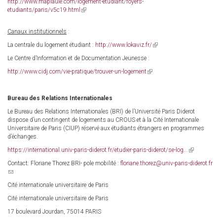
http://www.mapiaule.com/logement-etudiant/foyers-
etudiants/paris/v5c19.html
(link
is
external)
Canaux institutionnels
:
La centrale du logement étudiant :
http://www.lokaviz.fr/
(link
is
Le Centre d’Information et de Documentation Jeunesse :
external)
http://www.cidj.com/vie-pratique/trouver-un-logement
(link
is
external)
Bureau des Relations Internationales
Le Bureau des Relations Internationales (BRI) de l’Université Paris Diderot
dispose d’un contingent de logements au CROUS et à la Cité Internationale
Universitaire de Paris (CIUP) réservé aux étudiants étrangers en programmes
d’échanges.
https://international.univ-paris-diderot.fr/etudier-paris-diderot/se-log...
(link
is
Contact: Floriane Thorez BRI- pole mobilité :
floriane.thorez@univ-paris-diderot.fr
external)
(link
sends
Cité internationale universitaire de Paris
e-
mail)
Cité internationale universitaire de Paris
17 boulevard Jourdan, 75014 PARIS