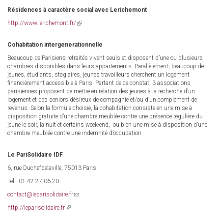
e-
mail)
Résidences à caractère social avec Lerichemont
http://www.lerichemont.fr/
(link
is
external)
Cohabitation intergenerationnelle
Beaucoup de Parisiens retraités vivent seuls et disposent d’une ou plusieurs
chambres disponibles dans leurs appartements. Parallèlement, beaucoup de
jeunes, étudiants, stagiaires, jeunes travailleurs cherchent un logement
financièrement accessible à Paris. Partant de ce constat, 3 associations
parisiennes proposent de mettre en relation des jeunes à la recherche d’un
logement et des seniors désireux de compagnie et/ou d’un complément de
revenus. Selon la formule choisie, la cohabitation consiste en une mise à
disposition gratuite d’une chambre meublée contre une présence régulière du
jeune le soir, la nuit et certains week-end, ou bien une mise à disposition d’une
chambre meublée contre une indemnité d’occupation.
Le PariSolidaire IDF
6, rue Duchefdelaville, 75013 Paris
Tél : 01 42 27 06 20
contact@leparisolidaire.fr
(link
sends
http://leparisolidaire.fr
(link
e-
is
mail)