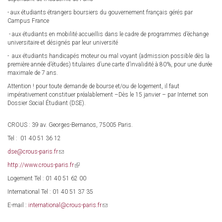
- aux étudiants étrangers boursiers du gouvernement français gérés par
Campus France
- aux étudiants en mobilité accueillis dans le cadre de programmes d’échange
universitaire et désignés par leur université
- aux étudiants handicapés moteur ou mal voyant (admission possible dès la
première année d’études) titulaires d’une carte d’invalidité à 80%, pour une durée
maximale de 7 ans.
Attention ! pour toute demande de bourse et/ou de logement, il faut
impérativement constituer préalablement –Dès le 15 janvier – par Internet son
Dossier Social Étudiant (DSE).
CROUS : 39 av. Georges-Bernanos, 75005 Paris.
Tel : 01 40 51 36 12
dse@crous-paris.fr
(link
sends
http://www.crous-paris.fr
(link
e-
is
mail)
Logement Tel : 01 40 51 62 00
external)
International Tel : 01 40 51 37 35
E-mail :
international@crous-paris.fr
(link
sends