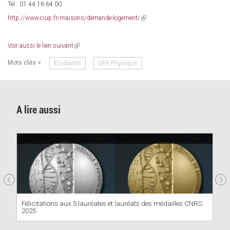
Tel : 01 44 16 64 00
http://www.ciup.fr/maisons/demande-logement/
(link
is
external)
Voir aussi le lien suivant
(link
is
Mots clés >
Etudiants
UFR Physique
external)
A lire aussi
Félicitations aux 5 lauréates et lauréats des médailles CNRS
2025