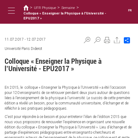
Vous
Aller
>
>
>
au
UFR Physique
Semaine
êtes
FR
contenu
Colloque « Enseigner la Physique à l’Université -
ici
Toggle
principal
EPU2017 »
Sha
11.07.2017
-
12.07.2017
navigation
Université Paris Diderot
Colloque « Enseigner la Physique à
l’Université - EPU2017 »
En 2015, le colloque « Enseigner la Physique à l’Université » a été l'occasion
pour 120 enseignants de se retrouver pendant deux jours autour de questions
liées à l’enseignement de la physique à l’université. Le succès de cette première
édition a révélé un besoin, pour la communauté universitaire, d'échanger et de
réfléchir à ses pratiques pédagogiques.
C'est pour répondre à ce besoin et pour entretenir l'élan de l'édition 2015 que
nous vous proposons de renouveler l'expérience en organisant une nouvelle
édition du colloque « Enseigner la Physique à l’Université ». Lieu d'échange et de
partage d'expériences pédagogiques entre enseignants-chercheurs et
enseignants acteurs de l'enseignement de la physique, ce colloque est et reste