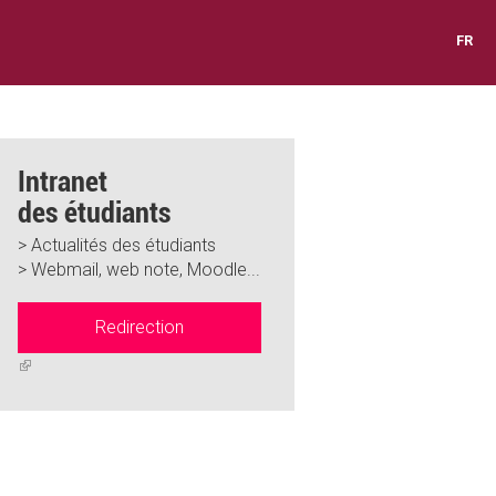
FR
Intranet
des étudiants
> Actualités des étudiants
> Webmail, web note, Moodle...
Redirection
(link
is
external)