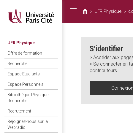
Vous
Aller
au
êtes
>
>
UFR Physique
co
Toggle
contenu
ici
principal
navigation
UFR Physique
S’identifier
Offre de formation
> Accéder aux pages
> Se connecter en ta
Recherche
contributeurs
Espace Etudiants
Espace Personnels
Connexio
Bibliothèque Physique
Recherche
Recrutement
Rejoignez-nous sur la
Webradio