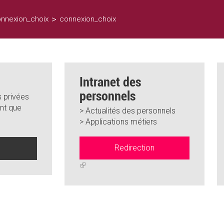
>
nnexion_choix
connexion_choix
Intranet des
personnels
 privées
nt que
> Actualités des personnels
> Applications métiers
Redirection
n
(link
is
external)