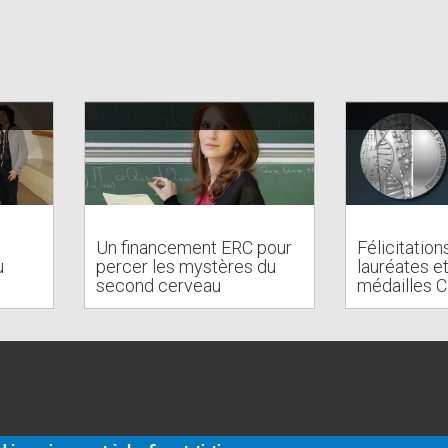
Un financement ERC pour
Félicitation
u
percer les mystères du
lauréates e
second cerveau
médailles 
al)