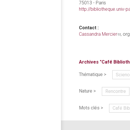
75013 - Paris
http://bibliotheque.univ-pa
Contact :
Cassandra Mercier
(link
, or
sends
e-
mail)
Archives "Café Bibliot
Thématique >
Scienc
Nature >
Rencontre
Mots clés >
Café Bib