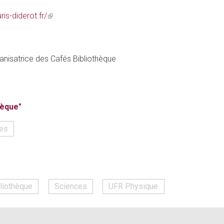
ris-diderot.fr/
(link
is
external)
ganisatrice des Cafés Bibliothèque
hèque"
es
liothèque
Sciences
UFR Physique