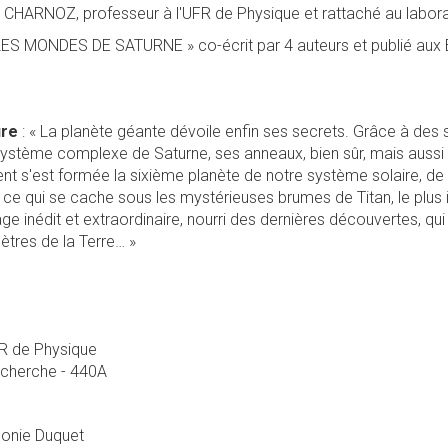
 CHARNOZ, professeur à l'UFR de Physique et rattaché au labor
LES MONDES DE SATURNE » co-écrit par 4 auteurs et publié aux E
ure
: « La planète géante dévoile enfin ses secrets. Grâce à des 
 système complexe de Saturne, ses anneaux, bien sûr, mais auss
 s'est formée la sixième planète de notre système solaire, de q
ce qui se cache sous les mystérieuses brumes de Titan, le plus
age inédit et extraordinaire, nourri des dernières découvertes, q
mètres de la Terre… »
R de Physique
echerche - 440A
eonie Duquet