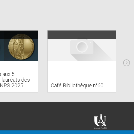
s aux 5
t lauréats des
CNRS 2025
Café Bibliothèque n°60
Ca