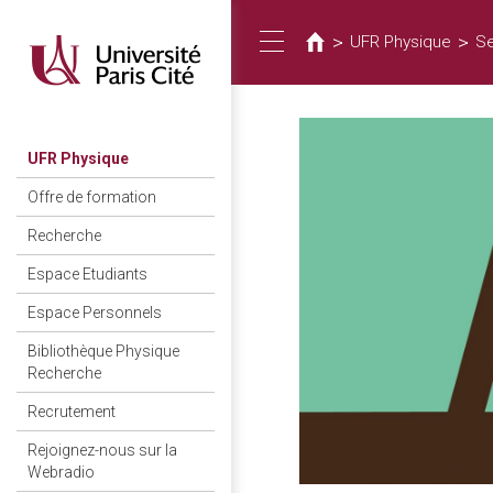
Vous
Aller
au
êtes
>
>
UFR Physique
S
Toggle
contenu
ici
principal
navigation
UFR Physique
Offre de formation
Recherche
Espace Etudiants
Espace Personnels
Bibliothèque Physique
Recherche
Recrutement
Rejoignez-nous sur la
Webradio