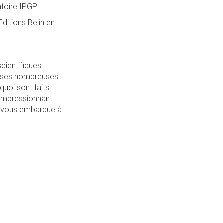
atoire IPGP
ditions Belin en
scientifiques
i ses nombreuses
uoi sont faits
 impressionnant
ui vous embarque à