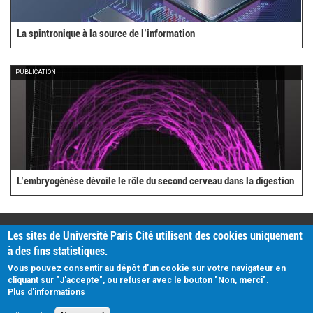
La spintronique à la source de l’information
PUBLICATION
L’embryogénèse dévoile le rôle du second cerveau dans la digestion
PRATIQUE
Les sites de Université Paris Cité utilisent des cookies uniquement
Plan d'accès
à des fins statistiques.
Intranet
Mentions légales
Vous pouvez consentir au dépôt d'un cookie sur votre navigateur en
Données personnelles
cliquant sur "J'accepte", ou refuser avec le bouton "Non, merci".
Plus d'informations