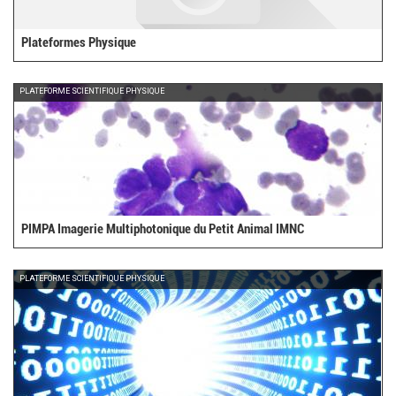
Plateformes Physique
PLATEFORME SCIENTIFIQUE PHYSIQUE
PIMPA Imagerie Multiphotonique du Petit Animal IMNC
PLATEFORME SCIENTIFIQUE PHYSIQUE