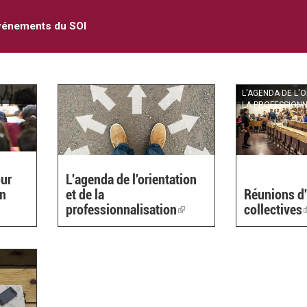
vénements du SOI
L'AGENDA DE L'
LA PROFESSIONN
our
L'agenda de l'orientation
en
et de la
Réunions d
professionnalisation
(link
collectives
is
external)