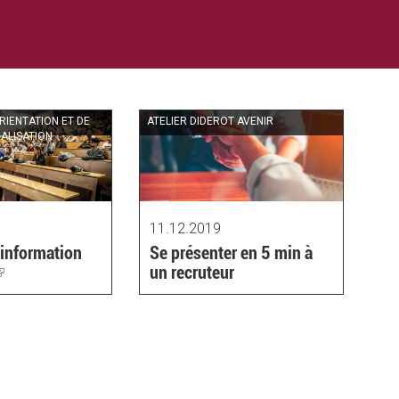
ORIENTATION ET DE
ATELIER DIDEROT AVENIR
ALISATION
11.12.2019
'information
Se présenter en 5 min à
(link
un recruteur
is
external)