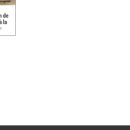
n de
à la
(link
is
external)