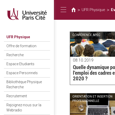
Vous
Aller
au
êtes
>
>
UFR Physique
E
Toggle
contenu
ici
principal
navigation
CONFÉRENCE APEC
UFR Physique
Offre de formation
Recherche
08.10.2019
Espace Etudiants
Quelle dynamique p
l'emploi des cadres 
Espace Personnels
2020 ?
Bibliothèque Physique
Recherche
Recrutement
ORIENTATION ET INSERTION
PROFESSIONNELLE
Rejoignez-nous sur la
Webradio