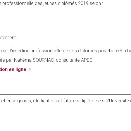
on professionnelle des jeunes diplômés 2019 selon :
rutement.
on sur l’insertion professionnelle de nos diplômés post-bac+3 à
mée par Nahéma SOURNAC, consultante APEC.
tion en ligne.
(link
is
external)
et enseignants, étudiant.e.s et futur.e.s diplômé.e.s d'Université 