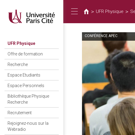
Vous
Aller
au
êtes
>
>
UFR Physique
S
Toggle
contenu
ici
principal
CONFÉRENCE APEC
navigation
UFR Physique
Offre de formation
Recherche
Espace Etudiants
Espace Personnels
Bibliothèque Physique
Recherche
Recrutement
Rejoignez-nous sur la
Webradio