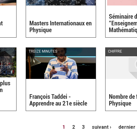
Séminaire d
nt
Masters Internationaux en
"Enseignem
Physique
Mathémati
TREIZE MINUTES
CHIFFRE
 plus
in
François Taddei -
Nombre de 
Apprendre au 21e siècle
Physique
1
2
3
suivant ›
dernier 