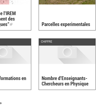
e l'IREM
ent des
ques"
(link
Parcelles experimentales
is
external)
CHIFFRE
formations en
Nombre d'Enseignants-
Chercheurs en Physique
»