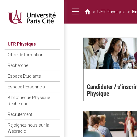
Vous
Aller
au
êtes
>
>
UFR Physique
E
Toggle
contenu
ici
principal
navigation
UFR Physique
Offre de formation
Recherche
Espace Etudiants
Candidater / s'inscri
Espace Personnels
Physique
Bibliothèque Physique
Recherche
Recrutement
Rejoignez-nous sur la
Webradio