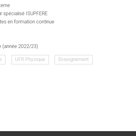
terne
ur spécialisé ISUPFERE
ntes en formation continue
e (année 2022/23)
e
UFR Physique
Enseignement