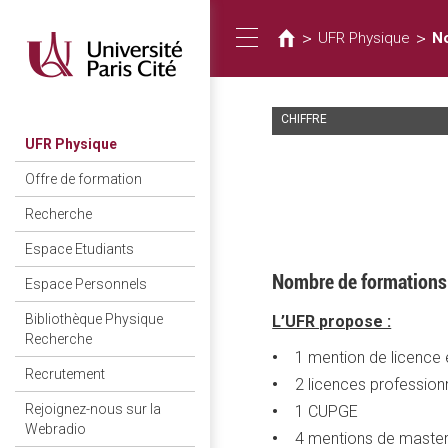
Vous
Aller
au
êtes
>
>
UFR Physique
N
Toggle
contenu
ici
principal
CHIFFRE
navigation
UFR Physique
Offre de formation
Recherche
Espace Etudiants
Nombre de formations
Espace Personnels
Bibliothèque Physique
L’UFR propose :
Recherche
1 mention de licence
Recrutement
2 licences profession
Rejoignez-nous sur la
1 CUPGE
Webradio
4 mentions de master 