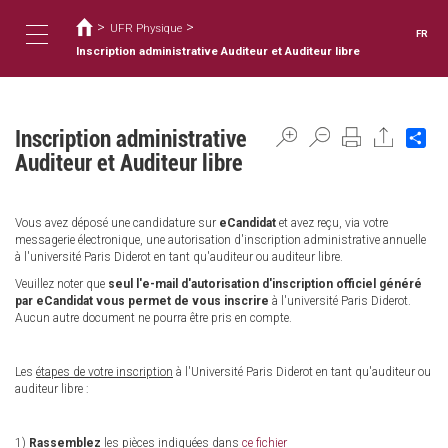
Vous
Aller
au
>
>
êtes
UFR Physique
FR
contenu
ici
Inscription administrative Auditeur et Auditeur libre
Toggle
principal
navigation
Inscription administrative
Sh
Auditeur et Auditeur libre
Vous avez déposé une candidature sur
eCandidat
et avez reçu, via votre
messagerie électronique, une autorisation d'inscription administrative annuelle
à l'université Paris Diderot en tant qu'auditeur ou auditeur libre.
Veuillez noter que
seul l'e-mail d'autorisation d'inscription officiel généré
par eCandidat vous permet de vous inscrire
à l'université Paris Diderot.
Aucun autre document ne pourra être pris en compte.
Les
étapes de votre inscription
à l'Université Paris Diderot en tant qu'auditeur ou
auditeur libre :
1)
Rassemblez
les pièces indiquées dans
ce fichier