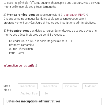
La scolarité générale n’effectue aucune photocopie, aussi, assurez-vous de vous
munir de l’ensemble des pièces demandées.
2)
Prenez rendez-vous
en vous connectant à
l’application RDVD
(link
Chaque semaine de nouvelles dates et plages de rendez-vous seront
is
progressivement activées.Jours et heures des inscriptions administratives.
external)
3)
Présentez-vous
aux dates et heures du rendez-vous que vous avez pris
muni-e des pièces indiquées au point 1 ci-dessus.
Le rendez-vous a lieu à la scolarité générale de la DEF
Bâtiment Lamarck A
39 rue Hélène Brion
Paris 13ème
Information sur les
tarifs
(link
is
external)
Mots
Inscriptions
Inscription
s'inscrire
Auditeur
clés >
Auditeur libre
IA
Dates des inscriptions administratives