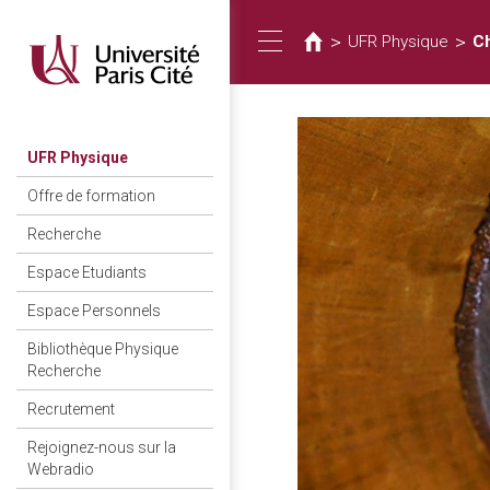
Vous
Aller
au
êtes
>
>
UFR Physique
C
Toggle
contenu
ici
principal
navigation
UFR Physique
Offre de formation
Recherche
Espace Etudiants
Espace Personnels
Bibliothèque Physique
Recherche
Recrutement
Rejoignez-nous sur la
Webradio